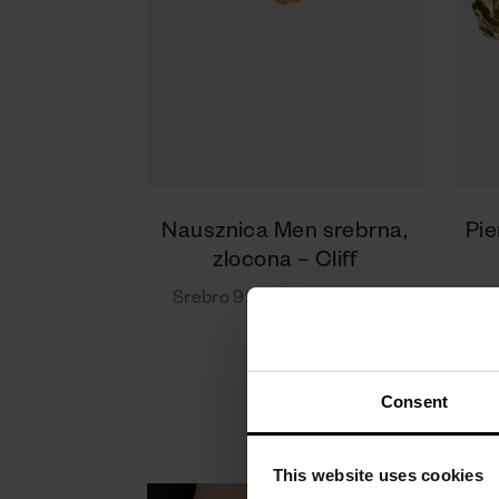
Nausznica Men srebrna,
Pie
zlocona – Cliff
Srebro 925 | Żółte złocenie
Sr
280 zł
Consent
This website uses cookies