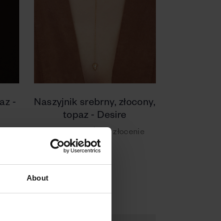
az -
Naszyjnik srebrny, złocony,
topaz - Desire
Srebro 925 | Żółte złocenie
760 zł
About