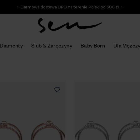
✨ Darmowa dostawa DPD na terenie Polski od 300 zł. ✨
Diamenty
Ślub & Zaręczyny
Baby Born
Dla Mężcz