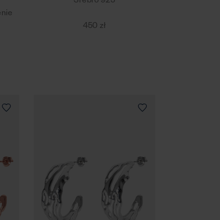
Srebro 925
enie
450 zł