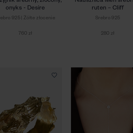
yjnik srebrny, złocony,
Nausznica Men srebr
onyks - Desire
ruten – Cliff
ebro 925 | Żółte złocenie
Srebro 925
760 zł
280 zł