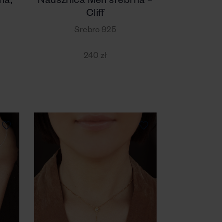
na,
Nausznica Men srebrna –
Cliff
Srebro 925
240 zł