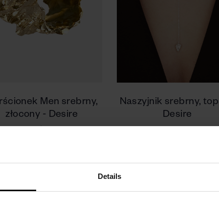
rścionek Men srebrny,
Naszyjnik srebrny, top
złocony - Desire
Desire
ebro 925 | Żółte złocenie
Srebro 925
od 730 zł
590 zł
Details