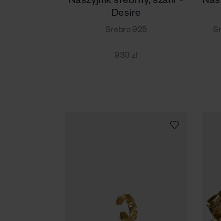
Naszyjnik srebrny, szafir -
Nasz
Desire
Srebro 925
Sr
930 zł