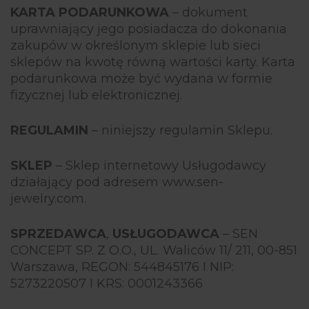
KARTA PODARUNKOWA
– dokument
uprawniający jego posiadacza do dokonania
zakupów w określonym sklepie lub sieci
sklepów na kwotę równą wartości karty. Karta
podarunkowa może być wydana w formie
fizycznej lub elektronicznej.
REGULAMIN
– niniejszy regulamin Sklepu.
SKLEP
– Sklep internetowy Usługodawcy
działający pod adresem www.sen-
jewelry.com.
SPRZEDAWCA
,
USŁUGODAWCA
– SEN
CONCEPT SP. Z O.O., UL. Waliców 11/ 211, 00-851
Warszawa, REGON: 544845176 I NIP:
5273220507 I KRS: 0001243366