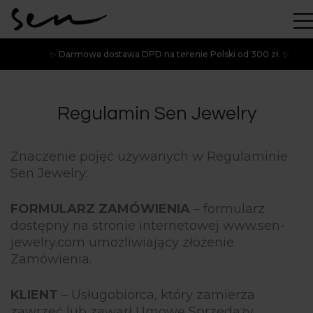
✨ Darmowa dostawa DPD na terenie Polski od 300 zł. ✨
Regulamin Sen Jewelry
Znaczenie pojęć używanych w Regulaminie
Sen Jewelry:
FORMULARZ ZAMÓWIENIA
– formularz
dostępny na stronie internetowej www.sen-
jewelry.com umożliwiający złożenie
Zamówienia.
KLIENT
– Usługobiorca, który zamierza
zawrzeć lub zawarł Umowę Sprzedaży