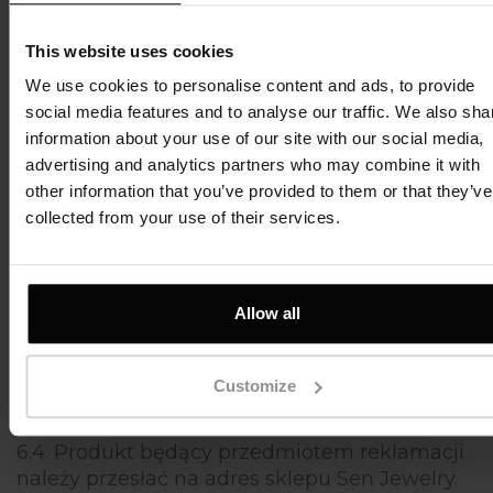
przypadku stwierdzenia wady fizycznej lub
niezgodności towaru z umową.
This website uses cookies
We use cookies to personalise content and ads, to provide
6.2. Reklamacja może zostać złożona
social media features and to analyse our traffic. We also sha
przez Klienta za pośrednictwem (a) poczty
information about your use of our site with our social media,
elektronicznej na adres: contact@sen-
advertising and analytics partners who may combine it with
jewelry.com lub (b) pisemnie na adres: Ul. Oś
other information that you’ve provided to them or that they’ve
Królewska 28/22, 02-972 Warszawa.
collected from your use of their services.
Formularz reklamacyjny dostępny jest w
zakładce
Zwroty i wymiany
Allow all
6.3. Zgłoszenie reklamacji powinno zawierać: –
imię i nazwisko Klienta, – numer zamówienia,
– opis wady, – datę zakupu, – zdjęcia produktu
Customize
ukazujące wadę.
6.4. Produkt będący przedmiotem reklamacji
należy przesłać na adres sklepu Sen Jewelry.