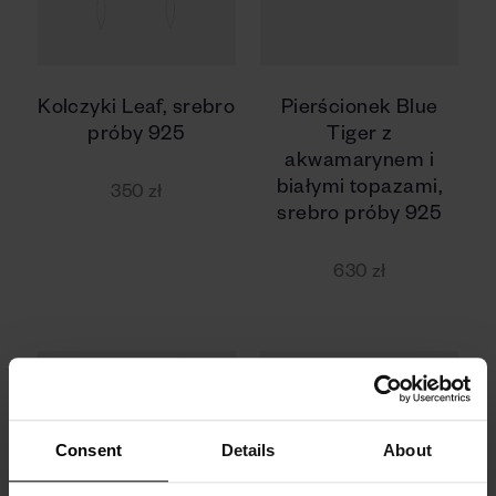
Kolczyki Leaf, srebro
Pierścionek Blue
próby 925
Tiger z
akwamarynem i
białymi topazami,
350 zł
srebro próby 925
630 zł
Consent
Details
About