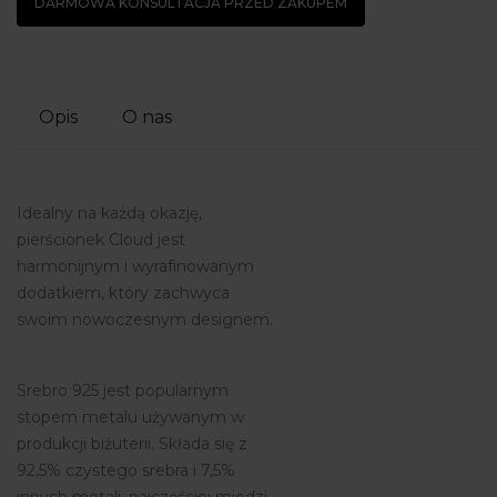
DARMOWA KONSULTACJA PRZED ZAKUPEM
Opis
O nas
Idealny na każdą okazję,
pierścionek Cloud jest
harmonijnym i wyrafinowanym
dodatkiem, który zachwyca
swoim nowoczesnym designem.
Srebro 925 jest popularnym
stopem metalu używanym w
produkcji biżuterii. Składa się z
92,5% czystego srebra i 7,5%
innych metali, najczęściej miedzi.