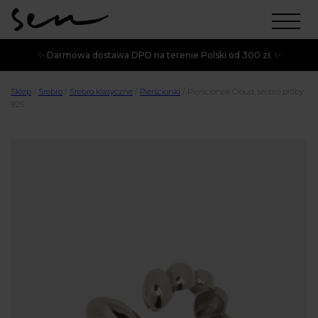
✨ Darmowa dostawa DPD na terenie Polski od 300 zł. ✨
Sklep
/
Srebro
/
Srebro klasyczne
/
Pierścionki
/
Pierścionek Cloud, srebro próby
925