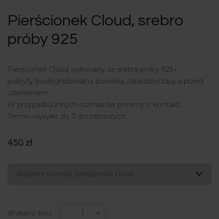
Pierścionek Cloud, srebro
próby 925
Pierścionek Cloud wykonany ze srebra próby 925 i
pokryty biodegradowalną powłoką zabezpieczającą przed
utlenieniem.
W przypadku innych rozmiarów prosimy o kontakt.
Termin wysyłki: do 7 dni roboczych.
450
zł
ilość
Pierścionek
-
+
Wybierz ilość
Cloud,