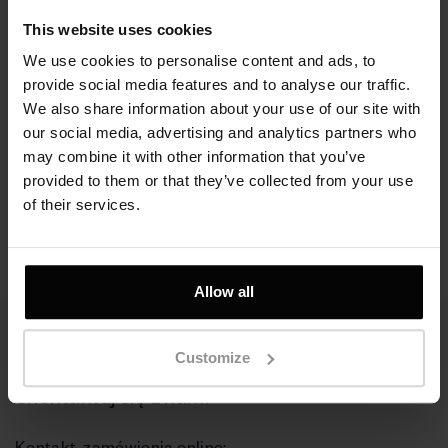
This website uses cookies
We use cookies to personalise content and ads, to
provide social media features and to analyse our traffic.
We also share information about your use of our site with
our social media, advertising and analytics partners who
Pierścionek Rock,
Pierścionek srebrny -
may combine it with other information that you’ve
srebro próby 925
Rare
provided to them or that they’ve collected from your use
of their services.
510 zł
670 zł
Allow all
Customize
Skontaktuj się z nami