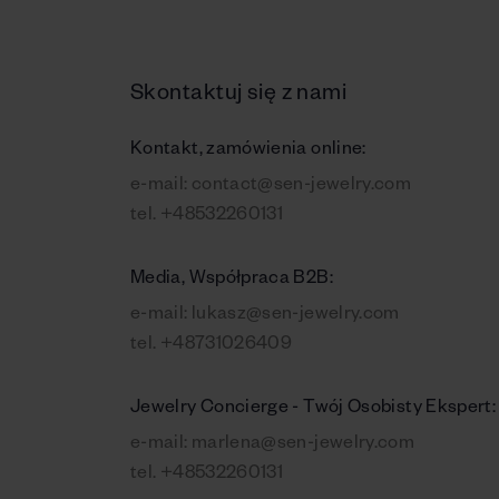
Skontaktuj się z nami
Kontakt, zamówienia online:
e-mail:
contact@sen-jewelry.com
tel.
+48532260131
Media, Współpraca B2B:
e-mail:
lukasz@sen-jewelry.com
tel.
+48731026409
Jewelry Concierge - Twój Osobisty Ekspert:
e-mail:
marlena@sen-jewelry.com
tel.
+48532260131