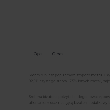
Opis
O nas
Srebro 925 jest popularnym stopem metalu używ
92,5% czystego srebra i 7,5% innych metali, najc
Srebrna biżuteria pokryta biodegradowalną pow
utlenianiem oraz nadającą biżuterii dodatkowy b