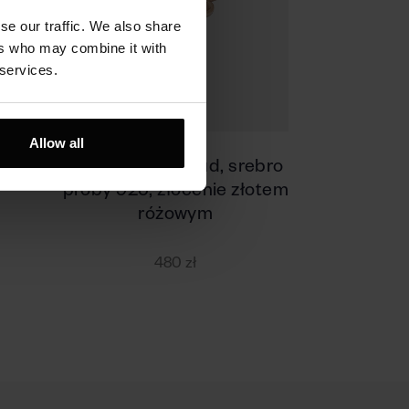
se our traffic. We also share
ers who may combine it with
 services.
Allow all
ro
Pierścionek Cloud, srebro
próby 925, złocenie złotem
różowym
480 zł