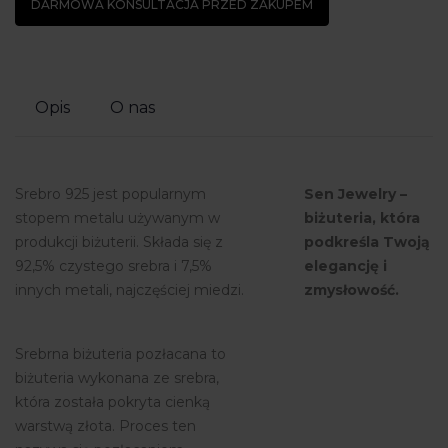
DARMOWA KONSULTACJA PRZED ZAKUPEM
Opis
O nas
Srebro 925 jest popularnym
Sen Jewelry –
stopem metalu używanym w
biżuteria, która
produkcji biżuterii. Składa się z
podkreśla Twoją
92,5% czystego srebra i 7,5%
elegancję i
innych metali, najczęściej miedzi.
zmysłowość.
Srebrna biżuteria pozłacana to
biżuteria wykonana ze srebra,
która została pokryta cienką
warstwą złota. Proces ten