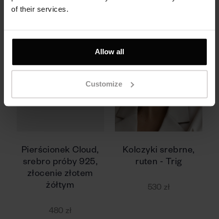
of their services.
Allow all
Customize
Pierścionek Cloud,
Kolczyki srebrne,
srebro próby 925,
ruten - Trig
złocenie złotem
żółtym
530 zł
480 zł