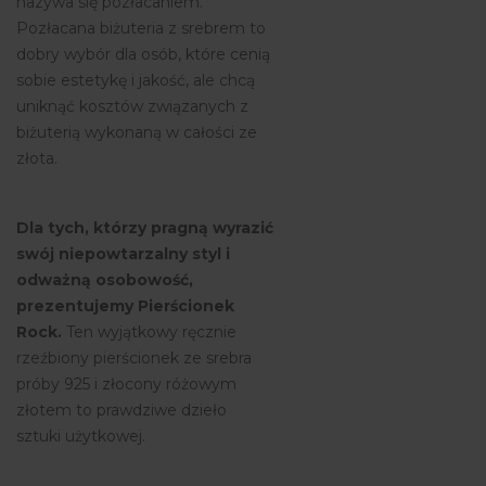
nazywa się pozłacaniem.
Pozłacana biżuteria z srebrem to
dobry wybór dla osób, które cenią
sobie estetykę i jakość, ale chcą
uniknąć kosztów związanych z
biżuterią wykonaną w całości ze
złota.
Dla tych, którzy pragną wyrazić
swój niepowtarzalny styl i
odważną osobowość,
prezentujemy Pierścionek
Rock.
Ten wyjątkowy ręcznie
rzeźbiony pierścionek ze srebra
próby 925 i złocony różowym
złotem to prawdziwe dzieło
sztuki użytkowej.