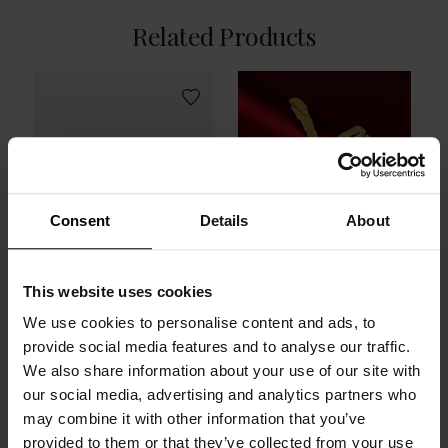
Related Products
Consent
Details
About
This website uses cookies
We use cookies to personalise content and ads, to
Pierścionek Cloud,
Bransoletka srebrna,
provide social media features and to analyse our traffic.
srebro próby 925
złocona - Love
We also share information about your use of our site with
our social media, advertising and analytics partners who
450 zł
950 zł
may combine it with other information that you’ve
provided to them or that they’ve collected from your use