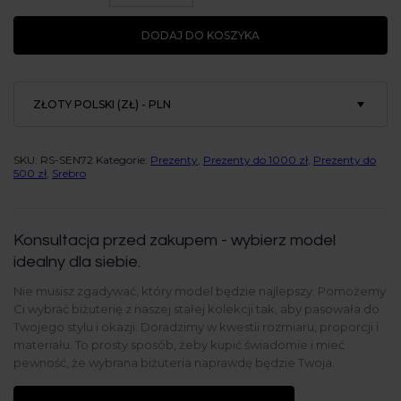
srebro
próby
DODAJ DO KOSZYKA
925,
złocenie
złotem
różowym
ZŁOTY POLSKI (ZŁ) - PLN
SKU:
RS-SEN72
Kategorie:
Prezenty
,
Prezenty do 1000 zł
,
Prezenty do
500 zł
,
Srebro
Konsultacja przed zakupem - wybierz model
idealny dla siebie.
Nie musisz zgadywać, który model będzie najlepszy. Pomożemy
Ci wybrać biżuterię z naszej stałej kolekcji tak, aby pasowała do
Twojego stylu i okazji. Doradzimy w kwestii rozmiaru, proporcji i
materiału. To prosty sposób, żeby kupić świadomie i mieć
pewność, że wybrana biżuteria naprawdę będzie Twoja.