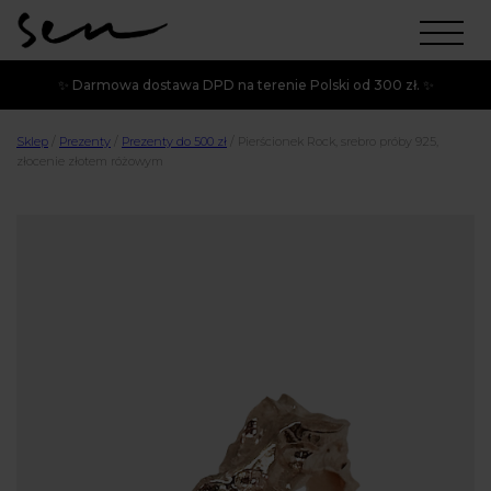
✨ Darmowa dostawa DPD na terenie Polski od 300 zł. ✨
Sklep
/
Prezenty
/
Prezenty do 500 zł
/
Pierścionek Rock, srebro próby 925,
złocenie złotem różowym