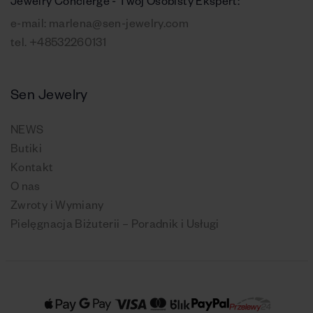
Jewelry Concierge - Twój Osobisty Ekspert:
e-mail:
marlena@sen-jewelry.com
tel.
+48532260131
Sen Jewelry
NEWS
Butiki
Kontakt
O nas
Zwroty i Wymiany
Pielęgnacja Biżuterii – Poradnik i Usługi