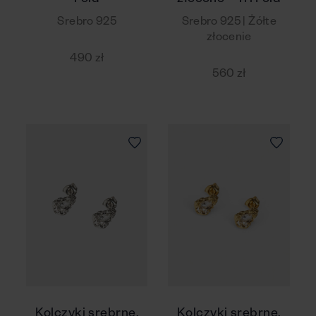
Fold
złocone - Tri Fold
Srebro 925
Srebro 925 | Żółte
złocenie
490 zł
560 zł
Kolczyki srebrne,
Kolczyki srebrne,