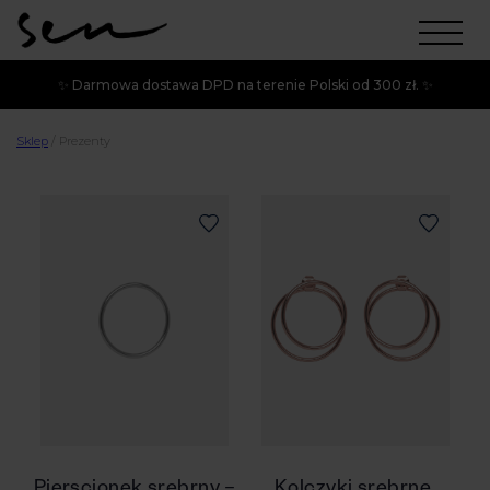
✨ Darmowa dostawa DPD na terenie Polski od 300 zł. ✨
Sklep
/
Prezenty