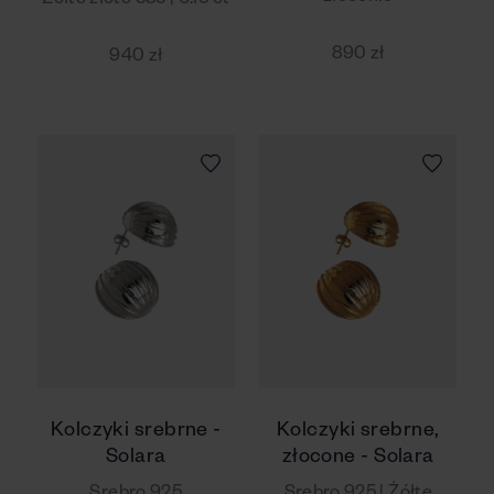
Żółte złoto 585 | 0.15 ct
890 zł
940 zł
Kolczyki srebrne -
Kolczyki srebrne,
Solara
złocone - Solara