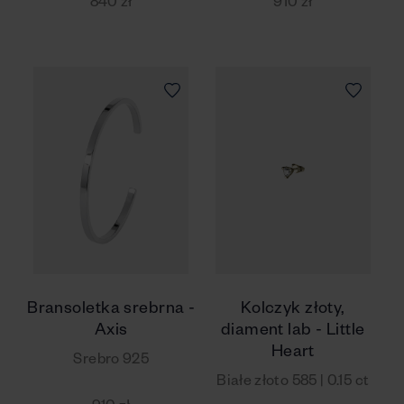
840 zł
910 zł
Bransoletka srebrna -
Kolczyk złoty,
Axis
diament lab - Little
Heart
Srebro 925
Białe złoto 585 | 0.15 ct