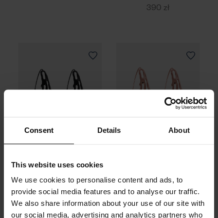
390 zł
Consent
Details
About
This website uses cookies
Kolczyki srebrne,
Kolczyki srebrne,
We use cookies to personalise content and ads, to
ruten - Fluid
złocone - Fluid
provide social media features and to analyse our traffic.
Srebro 925 | Czarny
Srebro 925 | Różowe
We also share information about your use of our site with
ruten
złocenie
our social media, advertising and analytics partners who