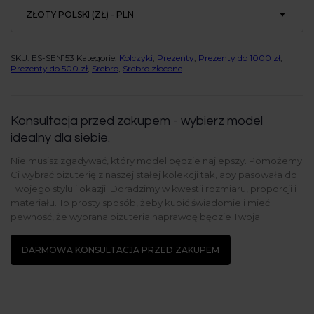
ZŁOTY POLSKI (ZŁ) - PLN
SKU:
ES-SEN153
Kategorie:
Kolczyki
,
Prezenty
,
Prezenty do 1000 zł
,
Prezenty do 500 zł
,
Srebro
,
Srebro złocone
Konsultacja przed zakupem - wybierz model
idealny dla siebie.
Nie musisz zgadywać, który model będzie najlepszy. Pomożemy
Ci wybrać biżuterię z naszej stałej kolekcji tak, aby pasowała do
Twojego stylu i okazji. Doradzimy w kwestii rozmiaru, proporcji i
materiału. To prosty sposób, żeby kupić świadomie i mieć
pewność, że wybrana biżuteria naprawdę będzie Twoja.
DARMOWA KONSULTACJA PRZED ZAKUPEM