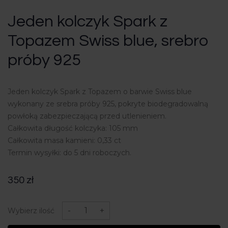
Jeden kolczyk Spark z
Topazem Swiss blue, srebro
próby 925
Jeden kolczyk Spark z Topazem o barwie Swiss blue
wykonany ze srebra próby 925, pokryte biodegradowalną
powłoką zabezpieczającą przed utlenieniem.
Całkowita długość kolczyka: 105 mm
Całkowita masa kamieni: 0,33 ct
Termin wysyłki: do 5 dni roboczych.
350
zł
ilość
Jeden
-
+
Wybierz ilość
kolczyk
Spark