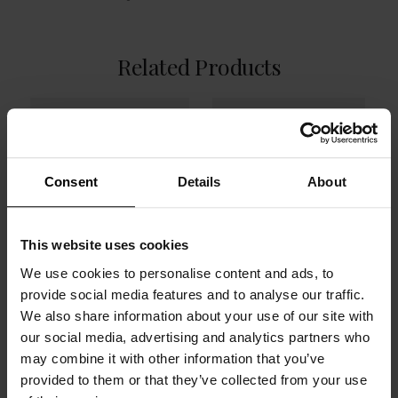
Related Products
Consent
Details
About
This website uses cookies
We use cookies to personalise content and ads, to
provide social media features and to analyse our traffic.
We also share information about your use of our site with
Bransoletka Catch z
Pierścionek złoty,
our social media, advertising and analytics partners who
3 Topazami barwy
Szafir - Black
may combine it with other information that you’ve
London blue, srebro
Sapphire
provided to them or that they’ve collected from your use