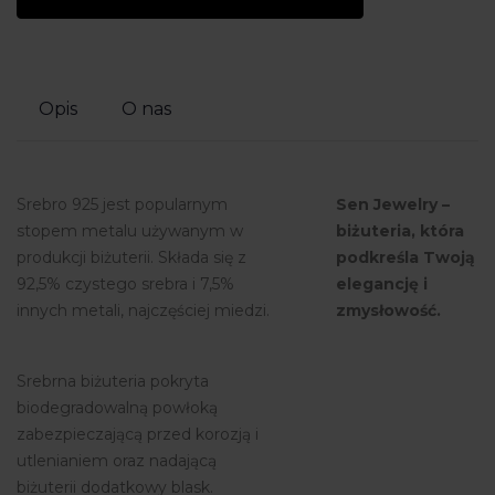
Opis
O nas
Srebro 925 jest popularnym
Sen Jewelry –
stopem metalu używanym w
biżuteria, która
produkcji biżuterii. Składa się z
podkreśla Twoją
92,5% czystego srebra i 7,5%
elegancję i
innych metali, najczęściej miedzi.
zmysłowość.
Srebrna biżuteria pokryta
biodegradowalną powłoką
zabezpieczającą przed korozją i
utlenianiem oraz nadającą
biżuterii dodatkowy blask.