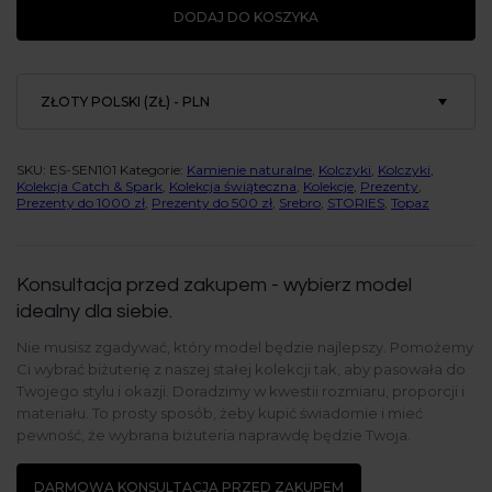
z
DODAJ DO KOSZYKA
Topazem
Swiss
blue,
srebro
próby
ZŁOTY POLSKI (ZŁ) - PLN
925
SKU:
ES-SEN101
Kategorie:
Kamienie naturalne
,
Kolczyki
,
Kolczyki
,
Kolekcja Catch & Spark
,
Kolekcja świąteczna
,
Kolekcje
,
Prezenty
,
Prezenty do 1000 zł
,
Prezenty do 500 zł
,
Srebro
,
STORIES
,
Topaz
Konsultacja przed zakupem - wybierz model
idealny dla siebie.
Nie musisz zgadywać, który model będzie najlepszy. Pomożemy
Ci wybrać biżuterię z naszej stałej kolekcji tak, aby pasowała do
Twojego stylu i okazji. Doradzimy w kwestii rozmiaru, proporcji i
materiału. To prosty sposób, żeby kupić świadomie i mieć
pewność, że wybrana biżuteria naprawdę będzie Twoja.
DARMOWA KONSULTACJA PRZED ZAKUPEM