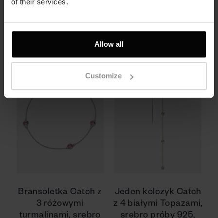
próby 925
of their services.
3200 zł
560 zł
Allow all
Customize
Bransoletka Catch z
Jeden kolczyk Catch
3 różowymi
z 4 białymi Topazami,
turmalinami, srebro
srebro próby 925,