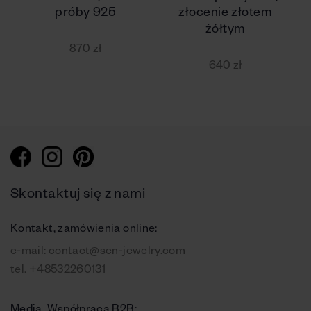
próby 925
złocenie złotem
żółtym
870 zł
640 zł
Skontaktuj się z nami
Kontakt, zamówienia online:
e-mail:
contact@sen-jewelry.com
tel.
+48532260131
Media, Współpraca B2B: