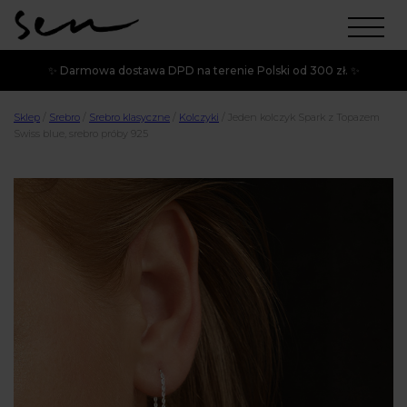
✨ Darmowa dostawa DPD na terenie Polski od 300 zł. ✨
Sklep
/
Srebro
/
Srebro klasyczne
/
Kolczyki
/
Jeden kolczyk Spark z Topazem
Swiss blue, srebro próby 925