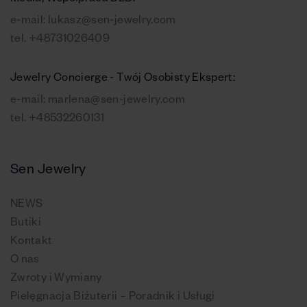
e-mail:
lukasz@sen-jewelry.com
tel.
+48731026409
Jewelry Concierge - Twój Osobisty Ekspert:
e-mail:
marlena@sen-jewelry.com
tel.
+48532260131
Sen Jewelry
NEWS
Butiki
Kontakt
O nas
Zwroty i Wymiany
Pielęgnacja Biżuterii – Poradnik i Usługi