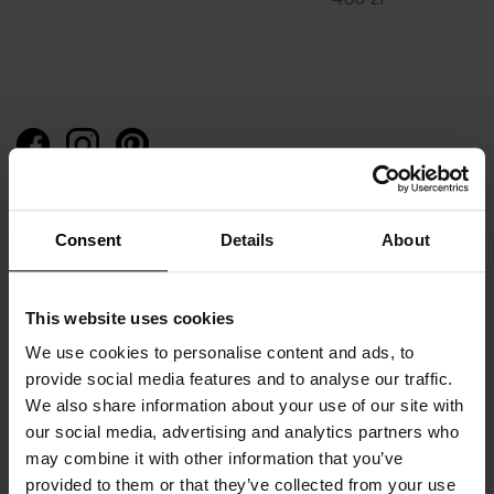
480 zł
Skontaktuj się z nami
Consent
Details
About
Kontakt, zamówienia online:
e-mail:
contact@sen-jewelry.com
This website uses cookies
tel.
+48532260131
We use cookies to personalise content and ads, to
provide social media features and to analyse our traffic.
Media, Współpraca B2B:
We also share information about your use of our site with
e-mail:
lukasz@sen-jewelry.com
our social media, advertising and analytics partners who
tel.
+48731026409
may combine it with other information that you’ve
provided to them or that they’ve collected from your use