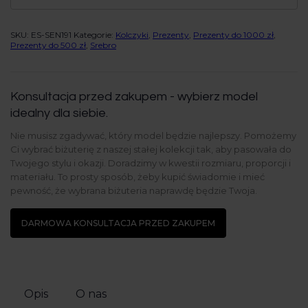
SKU:
ES-SEN191
Kategorie:
Kolczyki
,
Prezenty
,
Prezenty do 1000 zł
,
Prezenty do 500 zł
,
Srebro
Konsultacja przed zakupem - wybierz model
idealny dla siebie.
Nie musisz zgadywać, który model będzie najlepszy. Pomożemy
Ci wybrać biżuterię z naszej stałej kolekcji tak, aby pasowała do
Twojego stylu i okazji. Doradzimy w kwestii rozmiaru, proporcji i
materiału. To prosty sposób, żeby kupić świadomie i mieć
pewność, że wybrana biżuteria naprawdę będzie Twoja.
DARMOWA KONSULTACJA PRZED ZAKUPEM
Opis
O nas