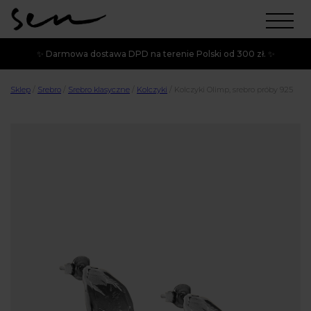
✨ Darmowa dostawa DPD na terenie Polski od 300 zł. ✨
Sklep
/
Srebro
/
Srebro klasyczne
/
Kolczyki
/
Kolczyki Olimp, srebro próby 925