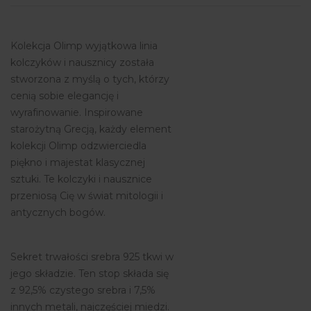
Kolekcja Olimp wyjątkowa linia
kolczyków i nausznicy została
stworzona z myślą o tych, którzy
cenią sobie elegancję i
wyrafinowanie. Inspirowane
starożytną Grecją, każdy element
kolekcji Olimp odzwierciedla
piękno i majestat klasycznej
sztuki. Te kolczyki i nausznice
przeniosą Cię w świat mitologii i
antycznych bogów.
Sekret trwałości srebra 925 tkwi w
jego składzie. Ten stop składa się
z 92,5% czystego srebra i 7,5%
innych metali, najczęściej miedzi.