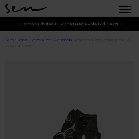
✨ Darmowa dostawa DPD na terenie Polski od 300 zł. ✨
Sklep
/
Srebro
/
Srebro ruten
/
Pierścionki
/
Pierścionek Rock, srebro próby 925,
pokryty rutenem