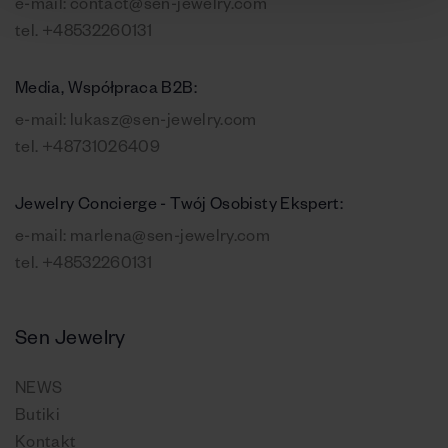
e-mail:
contact@sen-jewelry.com
tel.
+48532260131
Media, Współpraca B2B:
e-mail:
lukasz@sen-jewelry.com
tel.
+48731026409
Jewelry Concierge - Twój Osobisty Ekspert:
e-mail:
marlena@sen-jewelry.com
tel.
+48532260131
Sen Jewelry
NEWS
Butiki
Kontakt