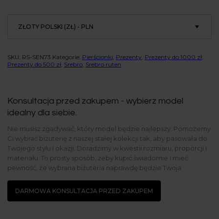
rutenem
ZŁOTY POLSKI (ZŁ) - PLN
SKU:
RS-SEN73
Kategorie:
Pierścionki
,
Prezenty
,
Prezenty do 1000 zł
,
Prezenty do 500 zł
,
Srebro
,
Srebro ruten
Konsultacja przed zakupem - wybierz model
idealny dla siebie.
Nie musisz zgadywać, który model będzie najlepszy. Pomożemy
Ci wybrać biżuterię z naszej stałej kolekcji tak, aby pasowała do
Twojego stylu i okazji. Doradzimy w kwestii rozmiaru, proporcji i
materiału. To prosty sposób, żeby kupić świadomie i mieć
pewność, że wybrana biżuteria naprawdę będzie Twoja.
DARMOWA KONSULTACJA PRZED ZAKUPEM