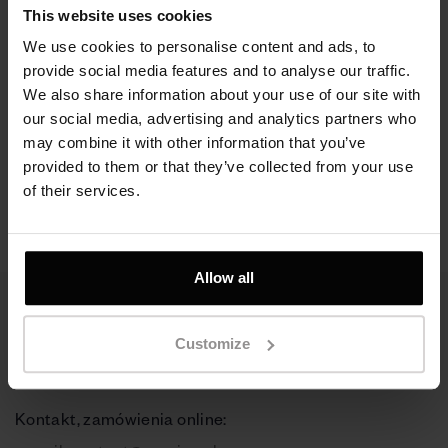
This website uses cookies
We use cookies to personalise content and ads, to
provide social media features and to analyse our traffic.
We also share information about your use of our site with
Pierścionek srebrny -
Pierścionek Cloud,
our social media, advertising and analytics partners who
Love
srebro próby 925
may combine it with other information that you’ve
provided to them or that they’ve collected from your use
330 zł
450 zł
of their services.
Allow all
Customize
Skontaktuj się z nami
Kontakt, zamówienia online: