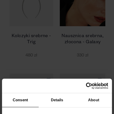
Kolczyki srebrne -
Nausznica srebrna,
Trig
złocona - Galaxy
480 zł
330 zł
Consent
Details
About