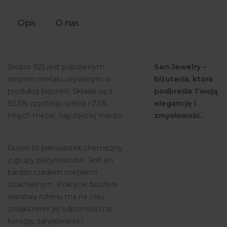
Opis
O nas
Srebro 925 jest popularnym
Sen Jewelry –
stopem metalu używanym w
biżuteria, która
produkcji biżuterii. Składa się z
podkreśla Twoją
92,5% czystego srebra i 7,5%
elegancję i
innych metali, najczęściej miedzi.
zmysłowość.
Ruten to pierwiastek chemiczny
z grupy platynowców. Jest on
bardzo rzadkim metalem
szlachetnym. Pokrycie biżuterii
warstwą rutenu ma na celu
zwiększenie jej odporności na
korozję, zarysowania i