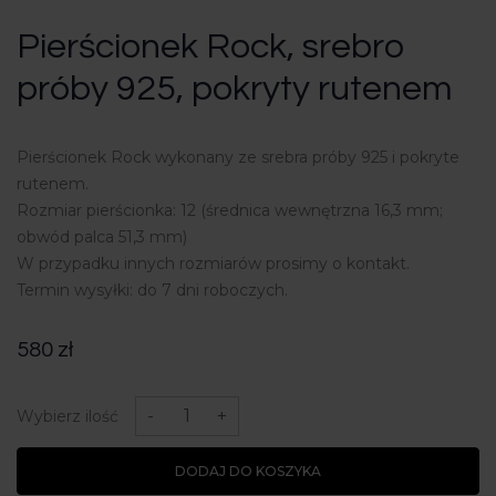
Pierścionek Rock, srebro
próby 925, pokryty rutenem
Pierścionek Rock wykonany ze srebra próby 925 i pokryte
rutenem.
Rozmiar pierścionka: 12 (średnica wewnętrzna 16,3 mm;
obwód palca 51,3 mm)
W przypadku innych rozmiarów prosimy o kontakt.
Termin wysyłki: do 7 dni roboczych.
580
zł
ilość
Pierścionek
-
+
Wybierz ilość
Rock,
srebro
próby
DODAJ DO KOSZYKA
925,
pokryty