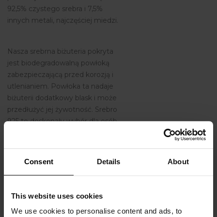
92,5% czystego srebra i 7,5%
innych metali, najczęściej miedzi.
Nasza srebrna biżuteria pokryta
jest biodegradowalną powłoką
zabezpieczającą przed korozją i
utlenianiem. Powłoka ta nadaje
biżuterii dodatkowy blask i może
przedłużyć jej żywotność. Srebro
925 to doskonały wybór dla osób,
które szukają pięknej, trwałej i
niedrogiej biżuterii.
Consent
Details
About
Related Products
This website uses cookies
We use cookies to personalise content and ads, to