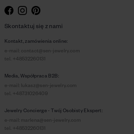
Skontaktuj się z nami
Kontakt, zamówienia online:
e-mail:
contact@sen-jewelry.com
tel.
+48532260131
Media, Współpraca B2B:
e-mail:
lukasz@sen-jewelry.com
tel.
+48731026409
Jewelry Concierge - Twój Osobisty Ekspert:
e-mail:
marlena@sen-jewelry.com
tel.
+48532260131