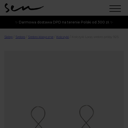
✨ Darmowa dostawa DPD na terenie Polski od 300 zł. ✨
Sklep
/
Srebro
/
Srebro klasyczne
/
Kolczyki
/
Kolczyki Loop, srebro próby 925