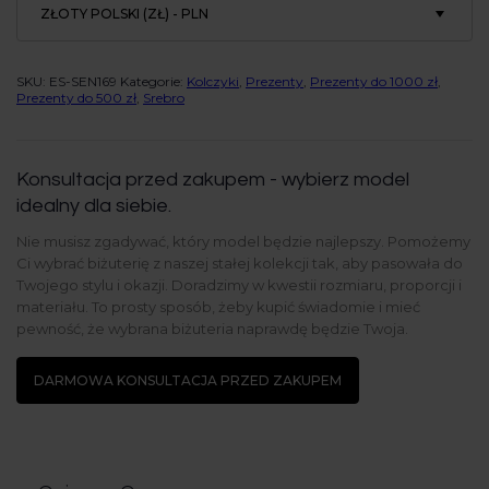
ZŁOTY POLSKI (ZŁ) - PLN
SKU:
ES-SEN169
Kategorie:
Kolczyki
,
Prezenty
,
Prezenty do 1000 zł
,
Prezenty do 500 zł
,
Srebro
Konsultacja przed zakupem - wybierz model
idealny dla siebie.
Nie musisz zgadywać, który model będzie najlepszy. Pomożemy
Ci wybrać biżuterię z naszej stałej kolekcji tak, aby pasowała do
Twojego stylu i okazji. Doradzimy w kwestii rozmiaru, proporcji i
materiału. To prosty sposób, żeby kupić świadomie i mieć
pewność, że wybrana biżuteria naprawdę będzie Twoja.
DARMOWA KONSULTACJA PRZED ZAKUPEM