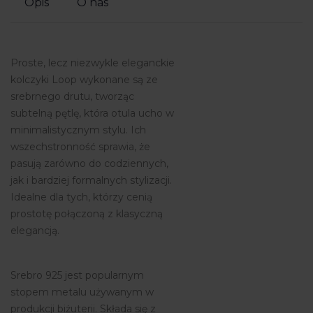
Opis
O nas
Proste, lecz niezwykle eleganckie
kolczyki Loop wykonane są ze
srebrnego drutu, tworząc
subtelną pętlę, która otula ucho w
minimalistycznym stylu. Ich
wszechstronność sprawia, że
pasują zarówno do codziennych,
jak i bardziej formalnych stylizacji.
Idealne dla tych, którzy cenią
prostotę połączoną z klasyczną
elegancją.
Srebro 925 jest popularnym
stopem metalu używanym w
produkcji biżuterii. Składa się z