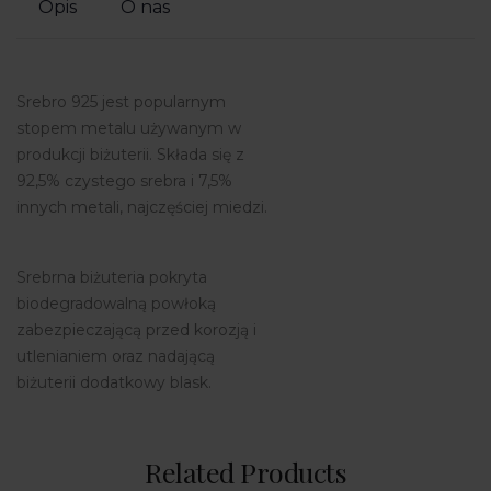
Opis
O nas
Srebro 925 jest popularnym
stopem metalu używanym w
produkcji biżuterii. Składa się z
92,5% czystego srebra i 7,5%
innych metali, najczęściej miedzi.
Srebrna biżuteria pokryta
biodegradowalną powłoką
zabezpieczającą przed korozją i
utlenianiem oraz nadającą
biżuterii dodatkowy blask.
Related Products