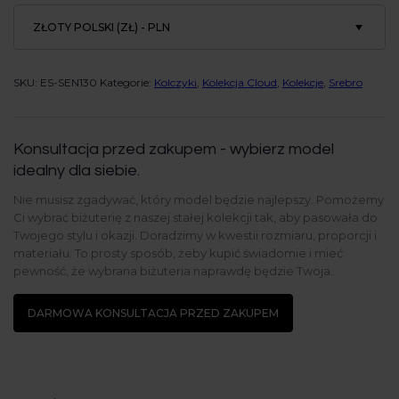
ZŁOTY POLSKI (ZŁ) - PLN
SKU:
ES-SEN130
Kategorie:
Kolczyki
,
Kolekcja Cloud
,
Kolekcje
,
Srebro
Konsultacja przed zakupem - wybierz model
idealny dla siebie.
Nie musisz zgadywać, który model będzie najlepszy. Pomożemy
Ci wybrać biżuterię z naszej stałej kolekcji tak, aby pasowała do
Twojego stylu i okazji. Doradzimy w kwestii rozmiaru, proporcji i
materiału. To prosty sposób, żeby kupić świadomie i mieć
pewność, że wybrana biżuteria naprawdę będzie Twoja.
DARMOWA KONSULTACJA PRZED ZAKUPEM