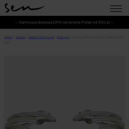
✨ Darmowa dostawa DPD na terenie Polski od 300 zł. ✨
Sklep
/
Srebro
/
Srebro klasyczne
/
Kolczyki
/
Kolczyki Royal Cloud, srebro próby
925