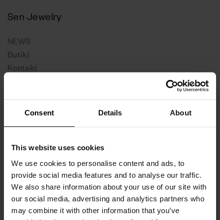
Sen Jewelry
NEWS
Butiki
Kontakt
O nas
Zwroty i Wymiany
Pielęgnacja Biżuterii – Poradnik i Usługi
Consent
Details
About
This website uses cookies
We use cookies to personalise content and ads, to
provide social media features and to analyse our traffic.
We also share information about your use of our site with
our social media, advertising and analytics partners who
may combine it with other information that you’ve