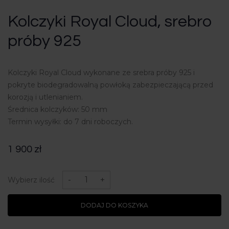
Kolczyki Royal Cloud, srebro
próby 925
Kolczyki Royal Cloud wykonane ze srebra próby 925 i
pokryte biodegradowalną powłoką zabezpieczającą przed
korozją i utlenianiem.
Średnica kolczyków: 50 mm
Termin wysyłki: do 7 dni roboczych.
1 900
zł
ilość
Kolczyki
-
+
Wybierz ilość
Royal
Cloud,
srebro
DODAJ DO KOSZYKA
próby
925