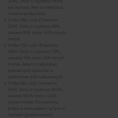
(24K). Złoto o czystości 99.9%
lub wyższej. Jest to najwyższa
możliwa próba złota.
Próba 960, czyli 23 karatów
(23K). Złoto o czystości 96%,
zawiera 96% złota i 3.9% innych
metali.
Próba 750, czyli 18 karatów
(18K). Złoto o czystości 75%,
zawiera 75% złota i 25% innych
metali. Jeden z najbardziej
popularnych wyborów w
jubilerstwie dóbr luksusowych.
Próba 585, czyli 14 karatów
(14K). Złoto o czystości 58,5%,
zawiera 58,5% złota i 41,5%
innych metali. Powszechna
próba w wielu krajach, w tym w
Stanach Zjednoczonych,