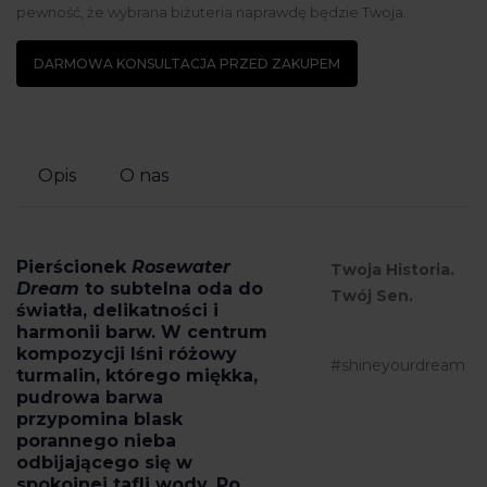
pewność, że wybrana biżuteria naprawdę będzie Twoja.
DARMOWA KONSULTACJA PRZED ZAKUPEM
Opis
O nas
Pierścionek
Rosewater
Twoja Historia.
Dream
to subtelna oda do
Twój Sen.
światła, delikatności i
harmonii barw. W centrum
kompozycji lśni
różowy
#shineyourdream
turmalin
, którego miękka,
pudrowa barwa
przypomina blask
porannego nieba
odbijającego się w
spokojnej tafli wody. Po