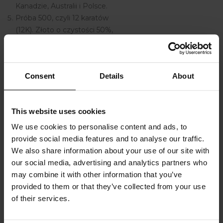
Kanadzie, Australii i Polsce.
Próba 500, czyli 12 karatów
(12K). Złoto o czystości 50%,
zawiera 50% złota i 50% innych
metali.
Próba 375, czyli 9 karatów (9K).
Consent
Details
About
Złoto o czystości 37,5%. Mniej
popularna próba, stosowana
głównie w biżuterii tańszej.
This website uses cookies
Próba 333, czyli 8 karatów (8K).
Złoto o czystości 33,3%. W
We use cookies to personalise content and ads, to
Polsce to minimalna
provide social media features and to analyse our traffic.
dopuszczalna próba złota.
We also share information about your use of our site with
our social media, advertising and analytics partners who
may combine it with other information that you’ve
Należy pamiętać, że standardy
provided to them or that they’ve collected from your use
prób złota mogą się nieco różnić
of their services.
w zależności od kraju i lokalnych
regulacji. Większość wyrobów