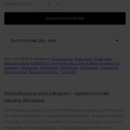
Pierścionek
-
+
Wybierz ilość
złoty,
turmalin,
akwamaryn
DODAJ DO KOSZYKA
-
Rosewater
Dream
ZŁOTY POLSKI (ZŁ) - PLN
SKU:
RG-SEN229
Kategorie:
Akwamaryn
,
Baby born
,
Białe złoto
,
Biżuteria Złota
,
ESSENCES
,
Kamienie naturalne
,
Kolekcja świąteczna
,
Nowości
,
pierścionki
,
Pierścionki
,
Pierścionki
,
Pierścionki
,
Pierścionki
Zaręczynowe
,
Ślub & Zaręczyny
,
Turmalin
Konsultacja przed zakupem - wybierz model
idealny dla siebie.
Nie musisz zgadywać, który model będzie najlepszy. Pomożemy
Ci wybrać biżuterię z naszej stałej kolekcji tak, aby pasowała do
Twojego stylu i okazji. Doradzimy w kwestii rozmiaru, proporcji i
materiału. To prosty sposób, żeby kupić świadomie i mieć