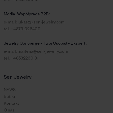
tel.
+48532260131
Media, Współpraca B2B:
e-mail:
lukasz@sen-jewelry.com
tel.
+48731026409
Jewelry Concierge - Twój Osobisty Ekspert:
e-mail:
marlena@sen-jewelry.com
tel.
+48532260131
Sen Jewelry
NEWS
Butiki
Kontakt
O nas