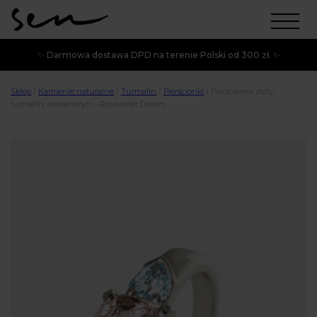
✨ Darmowa dostawa DPD na terenie Polski od 300 zł. ✨
Sklep
/
Kamienie naturalne
/
Turmalin
/
Pierścionki
/
Pierścionek złoty,
turmalin, akwamaryn – Rosewater Dream