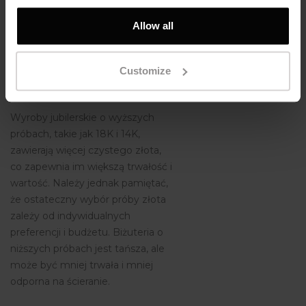
złotniczych jest wykonywana z
wyższych prób, takich jak 18K, czy
Allow all
14K, ponieważ te próby
zapewniają zarówno trwałość, jak i
Customize
odpowiednia czystość złota.
Wyroby jubilerskie o wyższych
próbach, takie jak 18K i 14K,
zawierają więcej czystego złota,
co zapewnia im większą trwałość i
wartość. Należy jednak pamiętać,
że ostateczny wybór próby złota
zależy od indywidualnych
preferencji i budżetu. Biżuteria o
niższych próbach jest tańsza, ale
może być mniej trwała i mniej
odporna na ścieranie.