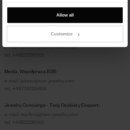
Allow all
Skontaktuj się z nami
Customize
Kontakt, zamówienia online:
e-mail:
contact@sen-jewelry.com
tel.
+48532260131
Media, Współpraca B2B:
e-mail:
lukasz@sen-jewelry.com
tel.
+48731026409
Jewelry Concierge - Twój Osobisty Ekspert:
e-mail:
marlena@sen-jewelry.com
tel.
+48532260131