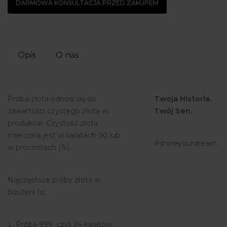
DARMOWA KONSULTACJA PRZED ZAKUPEM
Opis
O nas
Próba złota odnosi się do
Twoja Historia.
zawartości czystego złota w
Twój Sen.
produkcie. Czystość złota
mierzona jest w karatach (K) lub
#shineyourdream
w procentach (%).
Najczęstsze próby złota w
biżuterii to:
Próba 999, czyli 24 karatów