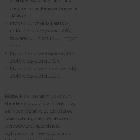
wielu krajów takich jak Stany
Zjednoczone, Kanada, Australia
i Polska.
Próba 500, czyli 12 karatów
(12K). Złoto o czystości 50%,
zawiera 50% złota i 50% innych
metali.
Próba 375, czyli 9 karatów (9K).
Złoto o czystości 37,5%.
Próba 333, czyli 8 karatów (8K).
Złoto o czystości 33,3%.
Różne kraje mogą mieć własne
standardy prób złota, które mogą
się nieco różnić w zależności od
lokalnych regulacji. Większość
wyrobów złotniczych jest
wykonywana z wyższych prób,