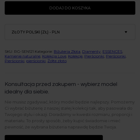
diamenty
DODAJ DO KOSZYKA
-
One
Love
ZŁOTY POLSKI (ZŁ) - PLN
SKU:
RG-SEN121
Kategorie:
Biżuteria Złota
,
Diamenty
,
ESSENCES
,
Kamienie naturalne
,
Kolekcja Love
,
Kolekcje
,
Pierścionki
,
Pierścionki
,
Pierścionki
,
pierścionki
,
Żółte złoto
Konsultacja przed zakupem - wybierz model
idealny dla siebie.
Nie musisz zgadywać, który model będzie najlepszy. Pomożemy
Ci wybrać biżuterię z naszej stałej kolekcji tak, aby pasowała do
Twojego stylu i okazji. Doradzimy w kwestii rozmiaru, proporcji i
materiału. To prosty sposób, żeby kupić świadomie i mieć
pewność, że wybrana biżuteria naprawdę będzie Twoja.