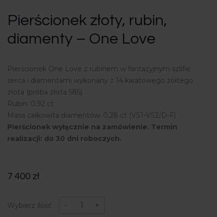
Pierścionek złoty, rubin,
diamenty – One Love
Pierścionek One Love z rubinem w fantazyjnym szlifie
serca i diamentami wykonany z 14 karatowego żółtego
złota (próba złota 585).
Rubin: 0,92 ct
Masa całkowita diamentów: 0,28 ct (VS1-VS2/D-F)
Pierścionek wyłącznie na zamówienie. Termin
realizacji: do 30 dni roboczych.
7 400
zł
ilość
Pierścionek
-
+
Wybierz ilość
złoty,
rubin,