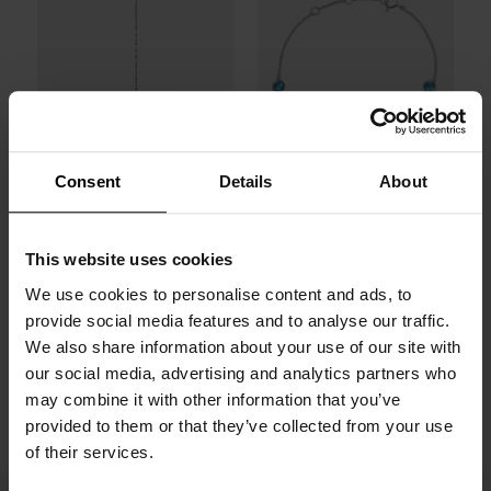
Consent
Details
About
Jeden kolczyk Spark
Bransoletka Catch z
This website uses cookies
z Topazem London
3 Topazami barwy
We use cookies to personalise content and ads, to
blue, srebro próby
Swiss blue, srebro
provide social media features and to analyse our traffic.
925
próby 925
We also share information about your use of our site with
our social media, advertising and analytics partners who
350 zł
560 zł
may combine it with other information that you’ve
provided to them or that they’ve collected from your use
of their services.