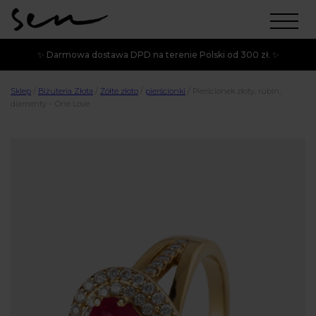
✨ Darmowa dostawa DPD na terenie Polski od 300 zł. ✨
Sklep
/
Biżuteria Złota
/
Żółte złoto
/
pierścionki
/
Pierścionek złoty, rubin,
diamenty – One Love