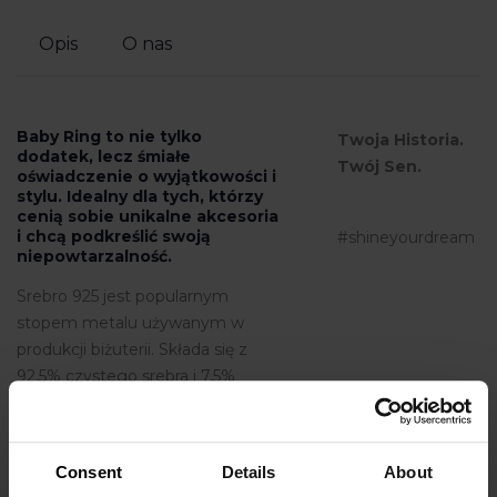
Opis
O nas
Baby Ring
to nie tylko
Twoja Historia.
dodatek, lecz śmiałe
Twój Sen.
oświadczenie o wyjątkowości i
stylu. Idealny dla tych, którzy
cenią sobie unikalne akcesoria
i chcą podkreślić swoją
#shineyourdream
niepowtarzalność.
Srebro 925 jest popularnym
stopem metalu używanym w
produkcji biżuterii. Składa się z
92,5% czystego srebra i 7,5%
innych metali, najczęściej miedzi.
Consent
Details
About
Srebrna biżuteria pozłacana to