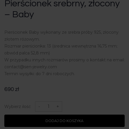
Pierścionek srebrny, złocony
– Baby
Pierścionek Baby wykonany ze srebra próby 925, złocony
złotem różowym.
Rozmiar pierścionka: 13 (średnica wewnętrzna 16,75 mm;
obwód palca 52,8 mm)
W przypadku innych rozmiarów prosimy o kontakt na email:
contact@sen-jewelry.com
Termin wysyłki: do 7 dni roboczych.
690
zł
ilość
Pierścionek
-
+
Wybierz ilość
srebrny,
złocony
-
DODAJ DO KOSZYKA
Baby