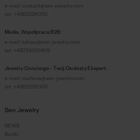
e-mail:
contact@sen-jewelry.com
tel.
+48532260131
Media, Współpraca B2B:
e-mail:
lukasz@sen-jewelry.com
tel.
+48731026409
Jewelry Concierge - Twój Osobisty Ekspert:
e-mail:
marlena@sen-jewelry.com
tel.
+48532260131
Sen Jewelry
NEWS
Butiki