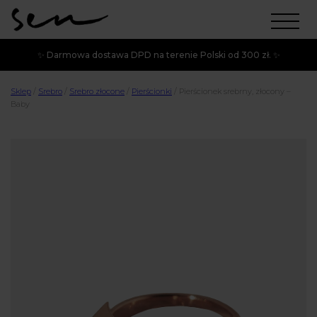
✨ Darmowa dostawa DPD na terenie Polski od 300 zł. ✨
Sklep
/
Srebro
/
Srebro złocone
/
Pierścionki
/
Pierścionek srebrny, złocony –
Baby