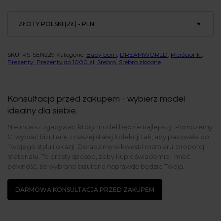
ZŁOTY POLSKI (ZŁ) - PLN
SKU:
RS-SEN229
Kategorie:
Baby born
,
DREAMWORLD
,
Pierścionki
,
Prezenty
,
Prezenty do 1000 zł
,
Srebro
,
Srebro złocone
Konsultacja przed zakupem - wybierz model
idealny dla siebie.
Nie musisz zgadywać, który model będzie najlepszy. Pomożemy
Ci wybrać biżuterię z naszej stałej kolekcji tak, aby pasowała do
Twojego stylu i okazji. Doradzimy w kwestii rozmiaru, proporcji i
materiału. To prosty sposób, żeby kupić świadomie i mieć
pewność, że wybrana biżuteria naprawdę będzie Twoja.
DARMOWA KONSULTACJA PRZED ZAKUPEM