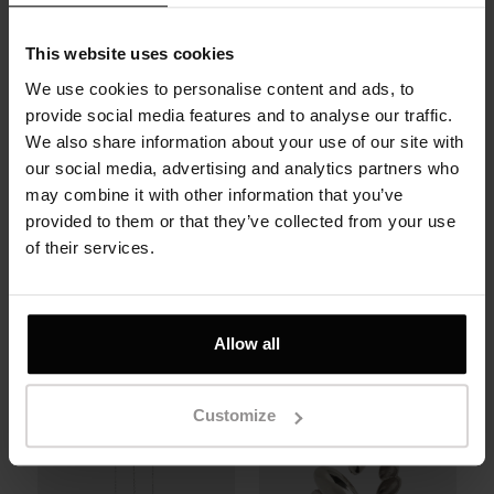
biżuteria wykonana ze srebra,
która została pokryta cienką
This website uses cookies
warstwą złota. Proces ten
nazywa się pozłacaniem.
We use cookies to personalise content and ads, to
Pozłacana biżuteria z srebrem to
provide social media features and to analyse our traffic.
dobry wybór dla osób, które cenią
We also share information about your use of our site with
sobie estetykę i jakość, ale chcą
our social media, advertising and analytics partners who
uniknąć kosztów związanych z
may combine it with other information that you’ve
biżuterią wykonaną w całości ze
provided to them or that they’ve collected from your use
złota.
of their services.
Related Products
Allow all
Customize