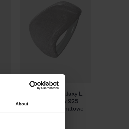
ig
Pierścionek Galaxy L,
srebro próby 925
About
wykończenie matowe
430 zł