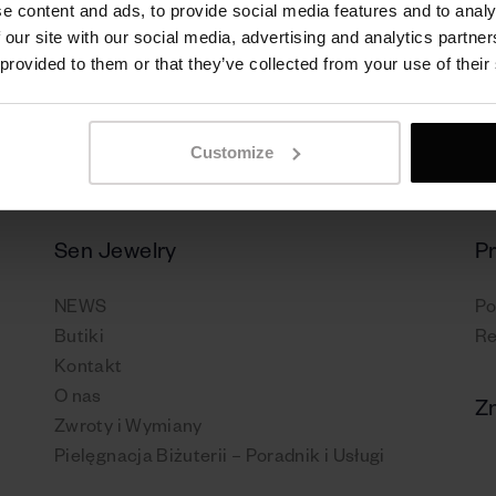
e content and ads, to provide social media features and to analy
 our site with our social media, advertising and analytics partn
 provided to them or that they’ve collected from your use of their
Customize
Sen Jewelry
P
NEWS
Po
Butiki
Re
Kontakt
O nas
Zn
Zwroty i Wymiany
Pielęgnacja Biżuterii – Poradnik i Usługi