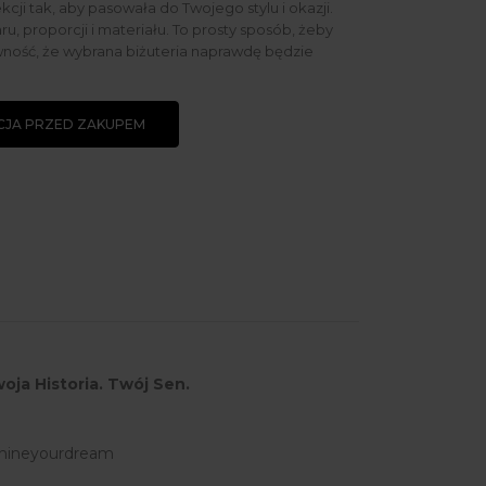
ekcji tak, aby pasowała do Twojego stylu i okazji.
u, proporcji i materiału. To prosty sposób, żeby
ność, że wybrana biżuteria naprawdę będzie
JA PRZED ZAKUPEM
oja Historia. Twój Sen.
hineyourdream