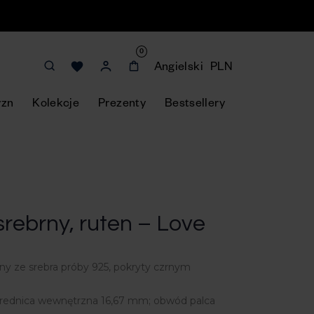
0
Angielski
PLN
yzn
Kolekcje
Prezenty
Bestsellery
srebrny, ruten – Love
y ze srebra próby 925, pokryty czrnym
(średnica wewnętrzna 16,67 mm; obwód palca