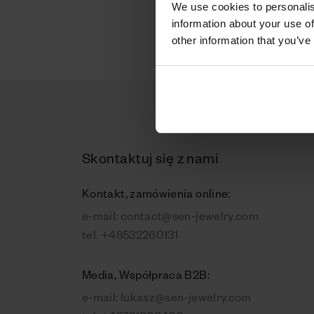
We use cookies to personalis
information about your use of
other information that you’ve
Skontaktuj się z nami
Kontakt, zamówienia online:
e-mail:
contact@sen-jewelry.com
tel.
+48532260131
Media, Współpraca B2B:
e-mail:
lukasz@sen-jewelry.com