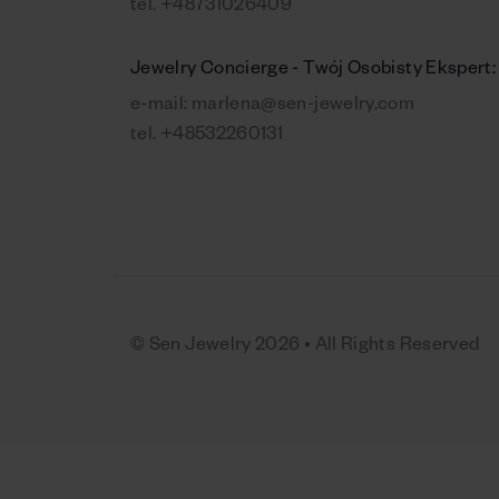
tel.
+48731026409
Jewelry Concierge - Twój Osobisty Ekspert:
e-mail:
marlena@sen-jewelry.com
tel.
+48532260131
© Sen Jewelry 2026 • All Rights Reserved