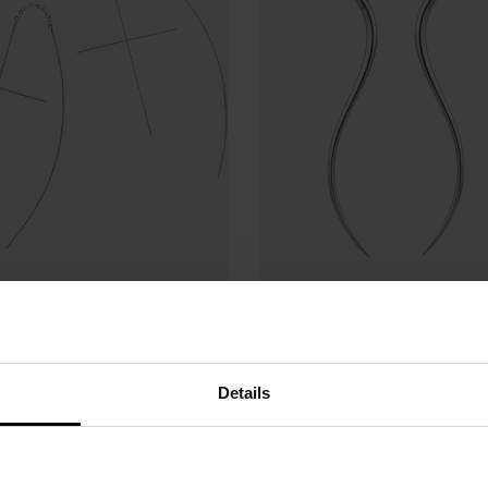
olczyki Cross, srebro
Kolczyki srebrne - Tr
próby 925
Details
480 zł
320 zł