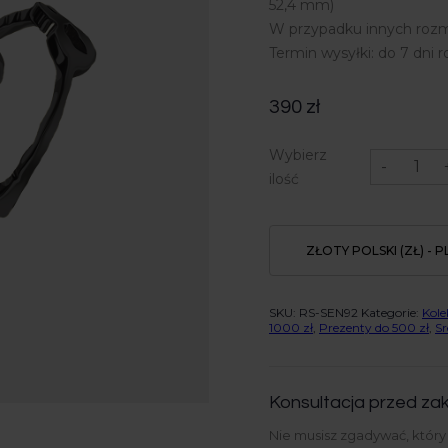
52,4 mm)
W przypadku innych rozm
Termin wysyłki: do 7 dni 
390
zł
ilość
Wybierz
Pierścionek
-
srebrny,
ilość
ruten
-
Love
ZŁOTY POLSKI (ZŁ) - P
SKU:
RS-SEN92
Kategorie:
Kole
1000 zł
,
Prezenty do 500 zł
,
Sr
Konsultacja przed zak
Nie musisz zgadywać, któr