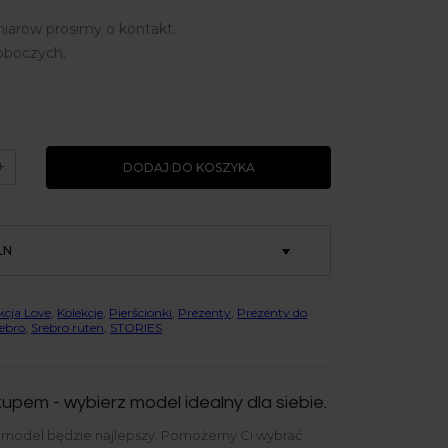
iarów prosimy o kontakt.
roboczych.
+
DODAJ DO KOSZYKA
LN
kcja Love
,
Kolekcje
,
Pierścionki
,
Prezenty
,
Prezenty do
ebro
,
Srebro ruten
,
STORIES
upem - wybierz model idealny dla siebie.
y model będzie najlepszy. Pomożemy Ci wybrać