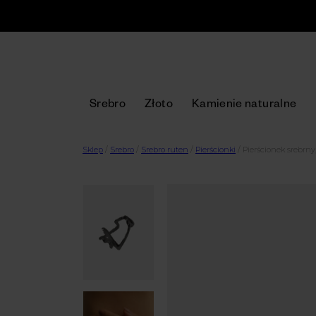
Srebro
Złoto
Kamienie naturalne
Sklep
/
Srebro
/
Srebro ruten
/
Pierścionki
/
Pierścionek srebrny