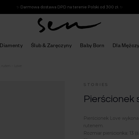
✨ Darmowa dostawa DPD na terenie Polski od 300 zł. ✨
Diamenty
Ślub & Zaręczyny
Baby Born
Dla Mężcz
, ruten – Love
STORIES
Pierścionek 
Pierścionek Love wykonan
rutenem.
Rozmiar pierścionka: 13 