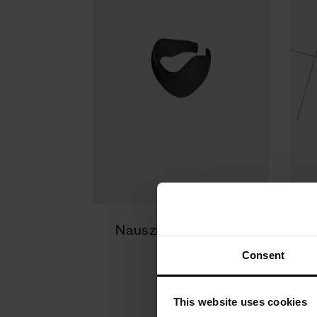
Nausznica srebrna -
K
Galaxy
Consent
330 zł
This website uses cookies