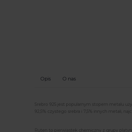
Opis
O nas
Srebro 925 jest popularnym stopem metalu używ
92,5% czystego srebra i 7,5% innych metali, najc
Ruten to pierwiastek chemiczny z grupy plat