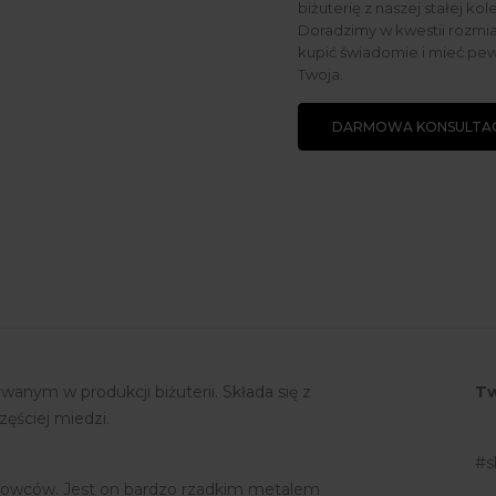
biżuterię z naszej stałej kol
Doradzimy w kwestii rozmiar
kupić świadomie i mieć pew
Twoja.
DARMOWA KONSULTAC
anym w produkcji biżuterii. Składa się z
Tw
zęściej miedzi.
#s
ynowców. Jest on bardzo rzadkim metalem