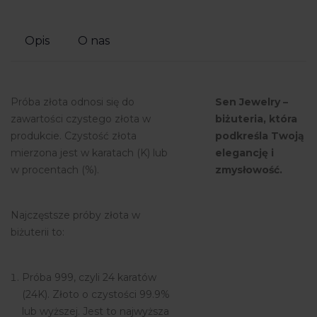
Opis
O nas
Próba złota odnosi się do
Sen Jewelry –
zawartości czystego złota w
biżuteria, która
produkcie. Czystość złota
podkreśla Twoją
mierzona jest w karatach (K) lub
elegancję i
w procentach (%).
zmysłowość.
Najczęstsze próby złota w
biżuterii to:
Próba 999, czyli 24 karatów
(24K). Złoto o czystości 99.9%
lub wyższej. Jest to najwyższa