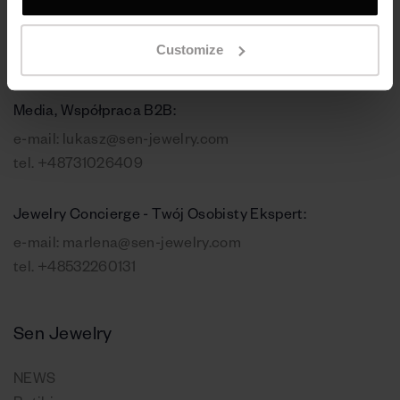
Kontakt, zamówienia online:
e-mail:
contact@sen-jewelry.com
Customize
tel.
+48532260131
Media, Współpraca B2B:
e-mail:
lukasz@sen-jewelry.com
tel.
+48731026409
Jewelry Concierge - Twój Osobisty Ekspert:
e-mail:
marlena@sen-jewelry.com
tel.
+48532260131
Sen Jewelry
NEWS