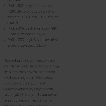
Próba 500, czyli 12 karatów
(12K). Złoto o czystości 50%,
zawiera 50% złota i 50% innych
metali.
Próba 375, czyli 9 karatów (9K).
Złoto o czystości 37,5%.
Próba 333, czyli 8 karatów (8K).
Złoto o czystości 33,3%.
Różne kraje mogą mieć własne
standardy prób złota, które mogą
się nieco różnić w zależności od
lokalnych regulacji. Większość
wyrobów złotniczych jest
wykonywana z wyższych prób,
takich jak 18K, czy 14K, ponieważ
te próby zapewniają zarówno
trwałość, jak i odpowiednia