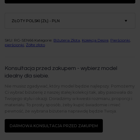
ZŁOTY POLSKI (ZŁ) - PLN
SKU:
RG-SEN66
Kategorie:
Biżuteria Złota
,
Kolekcja Desire
,
Pierścionki
,
pierścionki
,
Żółte złoto
Konsultacja przed zakupem - wybierz model
idealny dla siebie.
Nie musisz zgadywać, który model będzie najlepszy. Pomożemy
Ci wybrać biżuterię z naszej stałej kolekcji tak, aby pasowała do
Twojego stylu i okazji. Doradzimy w kwestii rozmiaru, proporcji i
materiału. To prosty sposób, żeby kupić świadomie i mieć
pewność, że wybrana biżuteria naprawdę będzie Twoja.
DARMOWA KONSULTACJA PRZED ZAKUPEM