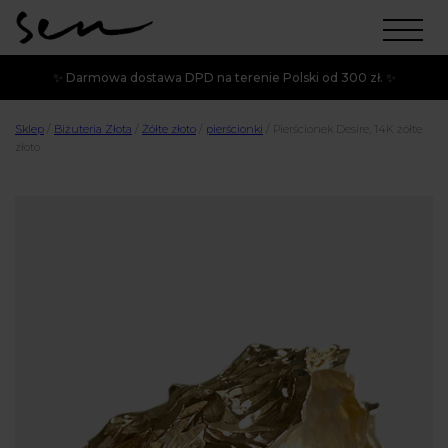
✨ Darmowa dostawa DPD na terenie Polski od 300 zł. ✨
Sklep
/
Biżuteria Złota
/
Żółte złoto
/
pierścionki
/
Pierścionek Desire, 14K żółte
złoto