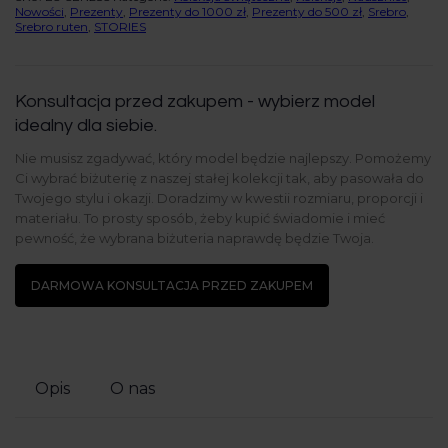
Nowości
,
Prezenty
,
Prezenty do 1000 zł
,
Prezenty do 500 zł
,
Srebro
,
Srebro ruten
,
STORIES
Konsultacja przed zakupem - wybierz model
idealny dla siebie.
Nie musisz zgadywać, który model będzie najlepszy. Pomożemy
Ci wybrać biżuterię z naszej stałej kolekcji tak, aby pasowała do
Twojego stylu i okazji. Doradzimy w kwestii rozmiaru, proporcji i
materiału. To prosty sposób, żeby kupić świadomie i mieć
pewność, że wybrana biżuteria naprawdę będzie Twoja.
DARMOWA KONSULTACJA PRZED ZAKUPEM
Opis
O nas