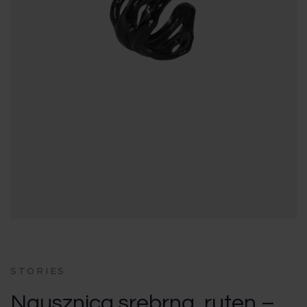
STORIES
Nausznica srebrna, ruten –