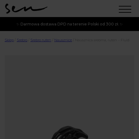
✨ Darmowa dostawa DPD na terenie Polski od 300 zł. ✨
Sklep
/
Srebro
/
Srebro ruten
/
Nausznice
/
Nausznica srebrna, ruten – Fluid