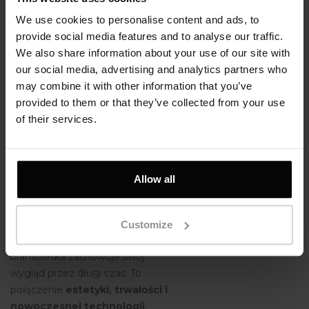
czarnym rutenem
— wyjątkowo
We use cookies to personalise content and ads, to
rzadkim metalem szlachetnym z
provide social media features and to analyse our traffic.
grupy platynowców. Ta
We also share information about your use of our site with
nowoczesna powłoka nie tylko
our social media, advertising and analytics partners who
nadaje biżuterii głęboki, elegancki
may combine it with other information that you’ve
odcień i subtelny połysk, ale także
provided to them or that they’ve collected from your use
znacząco zwiększa jej odporność
of their services.
na zarysowania, korozję i
matowienie.
Allow all
Ruten tworzy barierę ochronną,
która chroni srebro przed
reakcjami z potem, kosmetykami
Customize
czy detergentami, dzięki czemu
bransoletka zachowuje swój
wygląd przez długi czas. To
połączenie
estetyki, trwałości i
nowoczesnej technologii
,