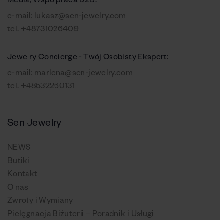
Media, Współpraca B2B:
e-mail:
lukasz@sen-jewelry.com
tel.
+48731026409
Jewelry Concierge - Twój Osobisty Ekspert:
e-mail:
marlena@sen-jewelry.com
tel.
+48532260131
Sen Jewelry
NEWS
Butiki
Kontakt
O nas
Zwroty i Wymiany
Pielęgnacja Biżuterii – Poradnik i Usługi