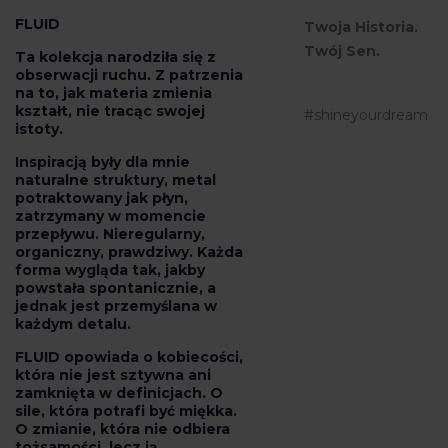
FLUID
Twoja Historia.
Twój Sen.
Ta kolekcja narodziła się z
obserwacji ruchu. Z patrzenia
na to, jak materia zmienia
kształt, nie tracąc swojej
#shineyourdream
istoty.
Inspiracją były dla mnie
naturalne struktury, metal
potraktowany jak płyn,
zatrzymany w momencie
przepływu. Nieregularny,
organiczny, prawdziwy. Każda
forma wygląda tak, jakby
powstała spontanicznie, a
jednak jest przemyślana w
każdym detalu.
FLUID opowiada o kobiecości,
która nie jest sztywna ani
zamknięta w definicjach. O
sile, która potrafi być miękka.
O zmianie, która nie odbiera
tożsamości, lecz ją