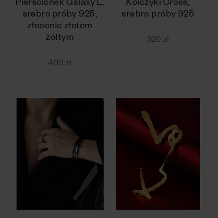
Pierścionek Galaxy L,
Kolczyki Cross,
srebro próby 925,
srebro próby 925
złocenie złotem
żółtym
320 zł
490 zł