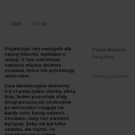
Opis
O nas
Projektując ten naszyjnik dla
Twoja Historia.
naszej klientki, myślałam o
Twój Sen.
relacji. O tym subtelnym
napięciu między dwiema
osobami, które nie potrzebują
wielu słów.
#shineyourdream
Dwa laboratoryjne diamenty
0,5 ct połączyłam cienką, złotą
linią. Jeden pozostaje stały.
Drugi porusza się swobodnie
po łańcuszku i reaguje na
każdy ruch, każdy oddech.
Chciałam, żeby ten element
był żywy. Żeby nie był tylko
ozdobą, ale czymś, co
współpracuje z ciałem.