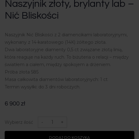
Naszyjnik złoty, brylanty lab –
Nić Bliskości
Naszyjnik Nić Bliskości z 2 diamencikami laboratoryjnymi,
wykonany z 14-karatowego (14K) żółtego złota.
Dwa laboratoryjne diamenty 0,5 ct związane złotą linią,
która reaguje na każdy ruch. To biżuteria o relacji – między
światłem a ciałem, między spokojem a drżeniem.
Próba złota 585
Masa całkowita diamentów laboratoryjnych: 1 ct
Termin wysyłki: do 3 dni roboczych.
6 900
zł
ilość
Naszyjnik
-
+
Wybierz ilość
złoty,
brylanty
lab
DODAJ DO KOSZYKA
-