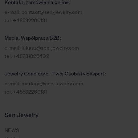
Kontakt, zamówienia online:
e-mail:
contact@sen-jewelry.com
tel.
+48532260131
Media, Współpraca B2B:
e-mail:
lukasz@sen-jewelry.com
tel.
+48731026409
Jewelry Concierge - Twój Osobisty Ekspert:
e-mail:
marlena@sen-jewelry.com
tel.
+48532260131
Sen Jewelry
NEWS