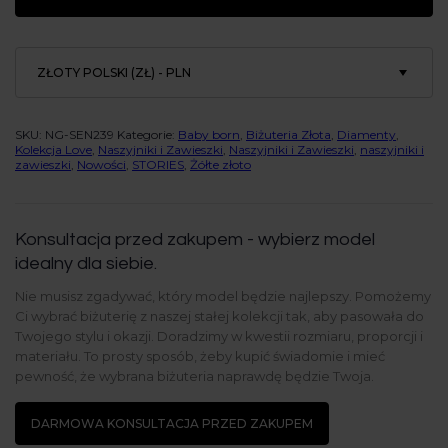
Nić
Bliskości
ZŁOTY POLSKI (ZŁ) - PLN
SKU:
NG-SEN239
Kategorie:
Baby born
,
Biżuteria Złota
,
Diamenty
,
Kolekcja Love
,
Naszyjniki i Zawieszki
,
Naszyjniki i Zawieszki
,
naszyjniki i
zawieszki
,
Nowości
,
STORIES
,
Żółte złoto
Konsultacja przed zakupem - wybierz model
idealny dla siebie.
Nie musisz zgadywać, który model będzie najlepszy. Pomożemy
Ci wybrać biżuterię z naszej stałej kolekcji tak, aby pasowała do
Twojego stylu i okazji. Doradzimy w kwestii rozmiaru, proporcji i
materiału. To prosty sposób, żeby kupić świadomie i mieć
pewność, że wybrana biżuteria naprawdę będzie Twoja.
DARMOWA KONSULTACJA PRZED ZAKUPEM