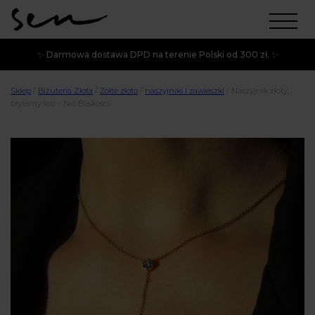
✨ Darmowa dostawa DPD na terenie Polski od 300 zł. ✨
Sklep
/
Biżuteria Złota
/
Żółte złoto
/
naszyjniki i zawieszki
/
Naszyjnik złoty,
brylanty lab – Nić Bliskości