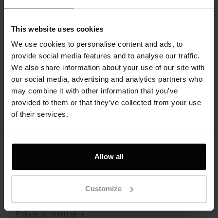
jubilerstwie dóbr luksusowych.
Próba 585, czyli 14 karatów
(14K). Złoto o czystości 58,5%,
This website uses cookies
zawiera 58,5% złota i 41,5%
We use cookies to personalise content and ads, to
innych metali. Powszechna
provide social media features and to analyse our traffic.
próba w wielu krajach, w tym w
We also share information about your use of our site with
Stanach Zjednoczonych,
our social media, advertising and analytics partners who
Kanadzie, Australii i Polsce.
may combine it with other information that you’ve
Próba 500, czyli 12 karatów
provided to them or that they’ve collected from your use
(12K). Złoto o czystości 50%,
of their services.
zawiera 50% złota i 50% innych
metali.
Próba 375, czyli 9 karatów (9K).
Złoto o czystości 37,5%. Mniej
Allow all
popularna próba, stosowana
głównie w biżuterii tańszej.
Customize
Próba 333, czyli 8 karatów (8K).
Złoto o czystości 33,3%. W
Polsce to minimalna