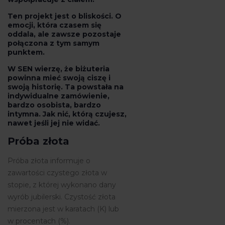
Ten projekt jest o bliskości. O
emocji, która czasem się
oddala, ale zawsze pozostaje
połączona z tym samym
punktem.
W SEN wierzę, że biżuteria
powinna mieć swoją ciszę i
swoją historię. Ta powstała na
indywidualne zamówienie,
bardzo osobista, bardzo
intymna. Jak nić, którą czujesz,
nawet jeśli jej nie widać.
Próba złota
Próba złota informuje o
zawartości czystego złota w
stopie, z której wykonano dany
wyrób jubilerski. Czystość złota
mierzona jest w karatach (K) lub
w procentach (%).