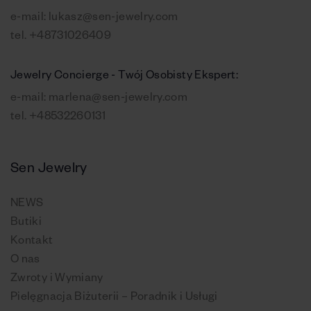
e-mail:
lukasz@sen-jewelry.com
tel.
+48731026409
Jewelry Concierge - Twój Osobisty Ekspert:
e-mail:
marlena@sen-jewelry.com
tel.
+48532260131
Sen Jewelry
NEWS
Butiki
Kontakt
O nas
Zwroty i Wymiany
Pielęgnacja Biżuterii – Poradnik i Usługi