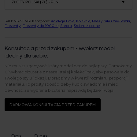
ZŁOTY POLSKI (ZŁ) - PLN
SKU:
NS-SEN81
Kategorie:
Kolekcja Love
,
Kolekcje
,
Naszyjniki i zawieszki
,
Prezenty
,
Prezenty do 1000 zł
,
Srebro
,
Srebro złocone
Konsultacja przed zakupem - wybierz model
idealny dla siebie.
Nie musisz zgadywać, który model będzie najlepszy. Pomożemy
Ci wybrać biżuterię z naszej stałej kolekcji tak, aby pasowała do
Twojego stylu i okazji. Doradzimy w kwestii rozmiaru, proporcji i
materiału. To prosty sposób, żeby kupić świadomie i mieć
pewność, że wybrana biżuteria naprawdę będzie Twoja.
DARMOWA KONSULTACJA PRZED ZAKUPEM
Opis
O nas