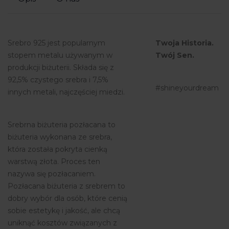
Srebro 925 jest popularnym
Twoja Historia.
stopem metalu używanym w
Twój Sen.
produkcji biżuterii. Składa się z
92,5% czystego srebra i 7,5%
#shineyourdream
innych metali, najczęściej miedzi.
Srebrna biżuteria pozłacana to
biżuteria wykonana ze srebra,
która została pokryta cienką
warstwą złota. Proces ten
nazywa się pozłacaniem.
Pozłacana biżuteria z srebrem to
dobry wybór dla osób, które cenią
sobie estetykę i jakość, ale chcą
uniknąć kosztów związanych z