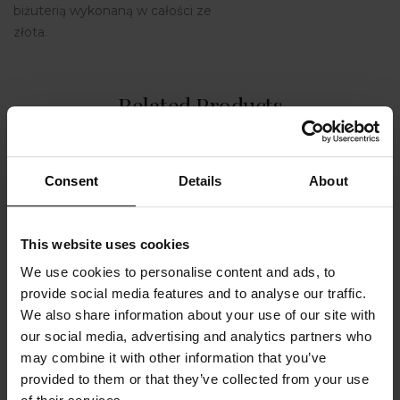
biżuterią wykonaną w całości ze
złota.
Related Products
Consent
Details
About
This website uses cookies
We use cookies to personalise content and ads, to
provide social media features and to analyse our traffic.
We also share information about your use of our site with
our social media, advertising and analytics partners who
may combine it with other information that you’ve
Bransoletka srebrna,
Pierścionek Galaxy L,
provided to them or that they’ve collected from your use
złocona - Love
srebro próby 925,