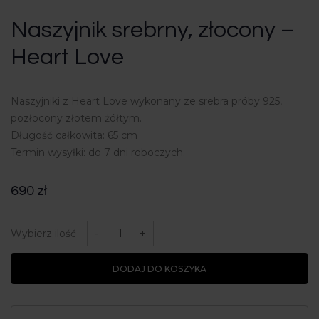
Naszyjnik srebrny, złocony –
Heart Love
Naszyjniki z Heart Love wykonany ze srebra próby 925,
pozłocony złotem żółtym.
Długość całkowita: 65 cm
Termin wysyłki: do 7 dni roboczych.
690
zł
ilość
Naszyjnik
-
+
Wybierz ilość
srebrny,
złocony
-
DODAJ DO KOSZYKA
Heart
Love