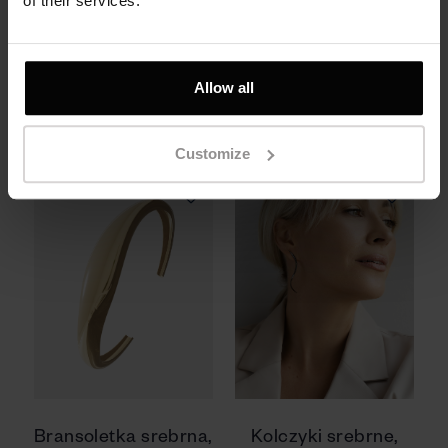
of their services.
złocenie złotem
żółtym
950 zł
Allow all
490 zł
Customize
Bransoletka srebrna,
Kolczyki srebrne,