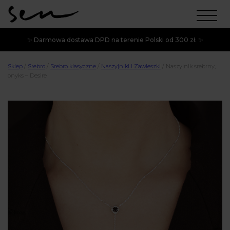
✨ Darmowa dostawa DPD na terenie Polski od 300 zł. ✨
Sklep
/
Srebro
/
Srebro klasyczne
/
Naszyjniki i Zawieszki
/
Naszyjnik srebrny,
onyks – Desire