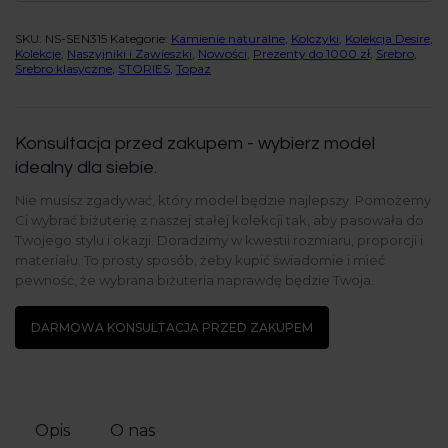
SKU:
NS-SEN315
Kategorie:
Kamienie naturalne
,
Kolczyki
,
Kolekcja Desire
,
Kolekcje
,
Naszyjniki i Zawieszki
,
Nowości
,
Prezenty do 1000 zł
,
Srebro
,
Srebro klasyczne
,
STORIES
,
Topaz
Konsultacja przed zakupem - wybierz model
idealny dla siebie.
Nie musisz zgadywać, który model będzie najlepszy. Pomożemy
Ci wybrać biżuterię z naszej stałej kolekcji tak, aby pasowała do
Twojego stylu i okazji. Doradzimy w kwestii rozmiaru, proporcji i
materiału. To prosty sposób, żeby kupić świadomie i mieć
pewność, że wybrana biżuteria naprawdę będzie Twoja.
DARMOWA KONSULTACJA PRZED ZAKUPEM
Opis
O nas