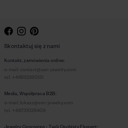
Skontaktuj się z nami
Kontakt, zamówienia online:
e-mail:
contact@sen-jewelry.com
tel.
+48532260131
Media, Współpraca B2B:
e-mail:
lukasz@sen-jewelry.com
tel.
+48731026409
Jewelry Concierge - Twój Osobisty Ekspert: