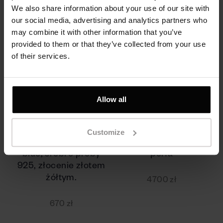
We also share information about your use of our site with
our social media, advertising and analytics partners who
may combine it with other information that you’ve
provided to them or that they’ve collected from your use
of their services.
Allow all
Jeden kolczyk Catch
Pierścionek złoty,
Customize
z 4 Topazami Swiss
turmalin, czarna
blue, srebro próby
perła
925, złocenie złotem
żółtym.
4700 zł
670 zł