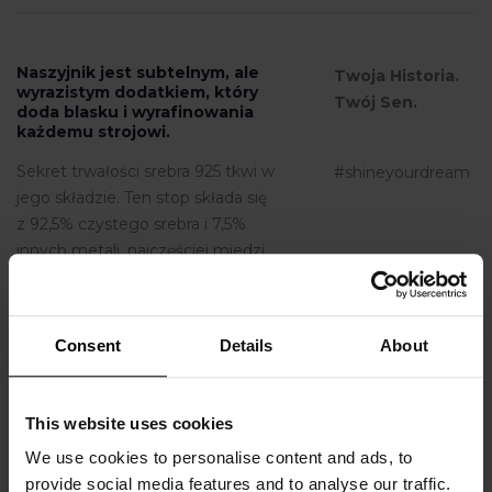
Naszyjnik jest subtelnym, ale
Twoja Historia.
wyrazistym dodatkiem, który
Twój Sen.
doda blasku i wyrafinowania
każdemu strojowi.
Sekret trwałości srebra 925 tkwi w
#shineyourdream
jego składzie. Ten stop składa się
z 92,5% czystego srebra i 7,5%
innych metali, najczęściej miedzi.
Miedź dodawana jest do
czystego srebra, aby je utwardzić
i uczynić bardziej odpornym na
Consent
Details
About
zarysowania i matowienie.
This website uses cookies
Related Products
We use cookies to personalise content and ads, to
provide social media features and to analyse our traffic.