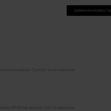
DARMOWA KONSULTAC
złota w produkcie. Czystość złota mierzona
ystości 99.9% lub wyższej. Jest to najwyższa