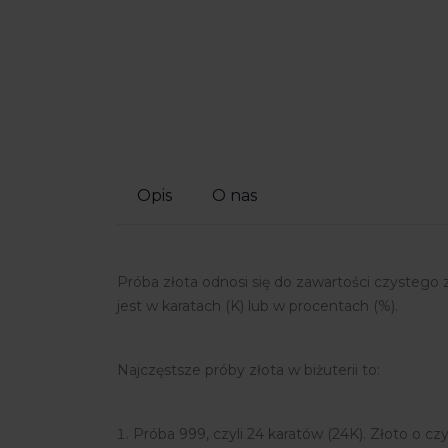
Opis
O nas
Próba złota odnosi się do zawartości czystego 
jest w karatach (K) lub w procentach (%).
Najczęstsze próby złota w biżuterii to:
Próba 999, czyli 24 karatów (24K). Złoto o cz