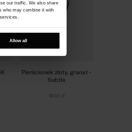
se our traffic. We also share
ers who may combine it with
 services.
Allow all
4K
Pierścionek złoty, granat -
Subtle
1900 zł