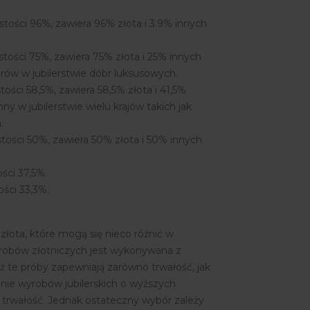
ystości 96%, zawiera 96% złota i 3.9% innych
ystości 75%, zawiera 75% złota i 25% innych
rów w jubilerstwie dóbr luksusowych.
stości 58,5%, zawiera 58,5% złota i 41,5%
ny w jubilerstwie wielu krajów takich jak
.
ystości 50%, zawiera 50% złota i 50% innych
ości 37,5%.
ości 33,3%.
łota, które mogą się nieco różnić w
wyrobów złotniczych jest wykonywana z
aż te próby zapewniają zarówno trwałość, jak
ranie wyrobów jubilerskich o wyższych
 trwałość. Jednak ostateczny wybór zależy