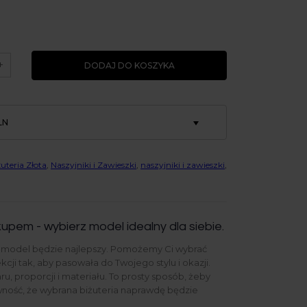
+
DODAJ DO KOSZYKA
LN
uteria Złota
,
Naszyjniki i Zawieszki
,
naszyjniki i zawieszki
,
upem - wybierz model idealny dla siebie.
y model będzie najlepszy. Pomożemy Ci wybrać
ekcji tak, aby pasowała do Twojego stylu i okazji.
u, proporcji i materiału. To prosty sposób, żeby
ność, że wybrana biżuteria naprawdę będzie