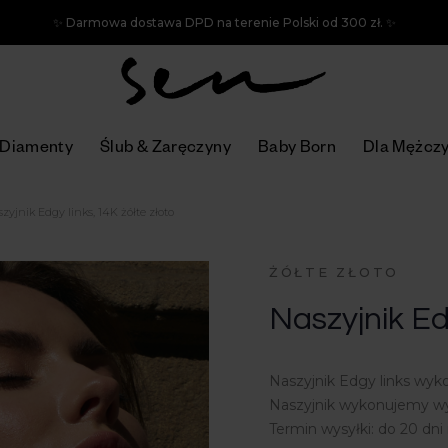
✨ Darmowa dostawa DPD na terenie Polski od 300 zł. ✨
Diamenty
Ślub & Zaręczyny
Baby Born
Dla Mężcz
zyjnik Edgy links, 14K żółte złoto
ŻÓŁTE ZŁOTO
Naszyjnik Edg
Naszyjnik Edgy links wyko
Naszyjnik wykonujemy wy
Termin wysyłki: do 20 dn