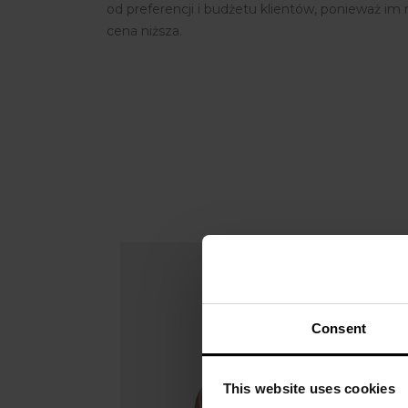
od preferencji i budżetu klientów, ponieważ im m
cena niższa.
Consent
This website uses cookies