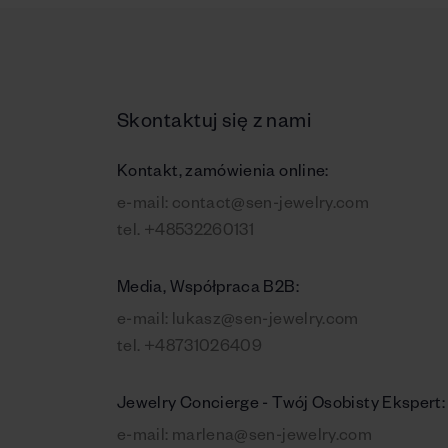
Skontaktuj się z nami
Kontakt, zamówienia online:
e-mail:
contact@sen-jewelry.com
tel.
+48532260131
Media, Współpraca B2B:
e-mail:
lukasz@sen-jewelry.com
tel.
+48731026409
Jewelry Concierge - Twój Osobisty Ekspert:
e-mail:
marlena@sen-jewelry.com