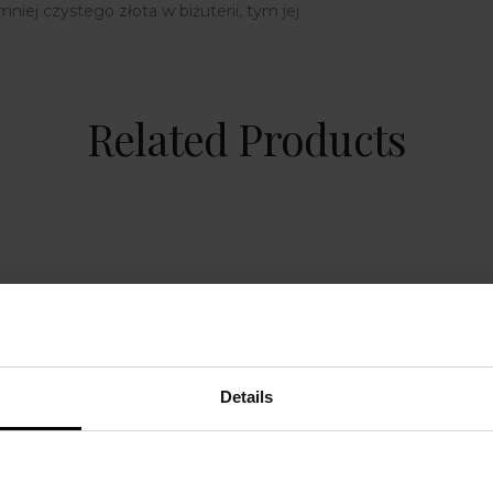
niej czystego złota w biżuterii, tym jej
Related Products
Details