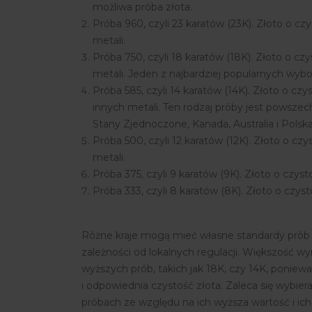
możliwa próba złota.
Próba 960, czyli 23 karatów (23K). Złoto o cz
metali.
Próba 750, czyli 18 karatów (18K). Złoto o cz
metali. Jeden z najbardziej popularnych wybo
Próba 585, czyli 14 karatów (14K). Złoto o czy
innych metali. Ten rodzaj próby jest powszech
Stany Zjednoczone, Kanada, Australia i Polska
Próba 500, czyli 12 karatów (12K). Złoto o cz
metali.
Próba 375, czyli 9 karatów (9K). Złoto o czyst
Próba 333, czyli 8 karatów (8K). Złoto o czyst
Różne kraje mogą mieć własne standardy prób z
zależności od lokalnych regulacji. Większość 
wyższych prób, takich jak 18K, czy 14K, poniew
i odpowiednia czystość złota. Zaleca się wybie
próbach ze względu na ich wyższa wartość i ich