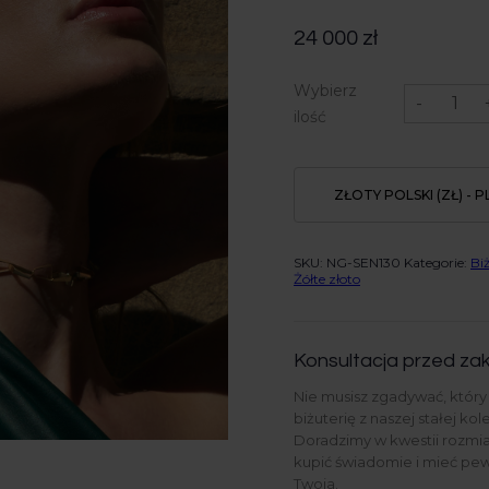
24 000
zł
ilość
Wybierz
Naszyjnik
-
Edgy
ilość
links,
14K
żółte
złoto
ZŁOTY POLSKI (ZŁ) - P
SKU:
NG-SEN130
Kategorie:
Biż
Żółte złoto
Konsultacja przed zak
Nie musisz zgadywać, któr
biżuterię z naszej stałej kol
Doradzimy w kwestii rozmiar
kupić świadomie i mieć pew
Twoja.