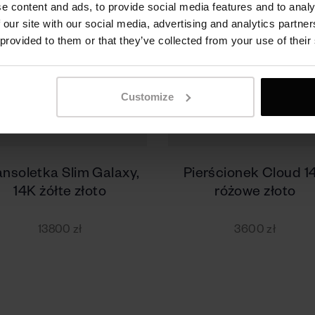
e content and ads, to provide social media features and to analy
 our site with our social media, advertising and analytics partn
 provided to them or that they’ve collected from your use of their
Customize
ansoletka Slim Galaxy,
Pierścionek Cloud 1
14K żółte złoto
różowe złoto
13800 zł
3600 zł