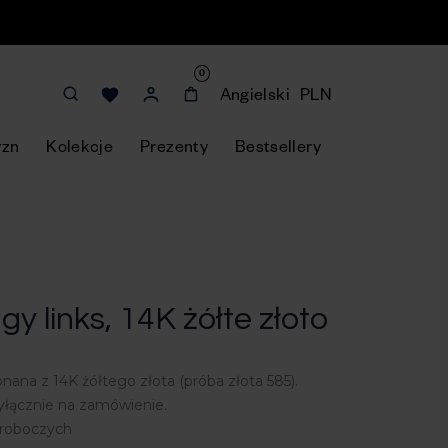
0
Angielski
PLN
yzn
Kolekcje
Prezenty
Bestsellery
y links, 14K żółte złoto
nana z 14K żółtego złota (próba złota 585).
łącznie na zamówienie.
i roboczych