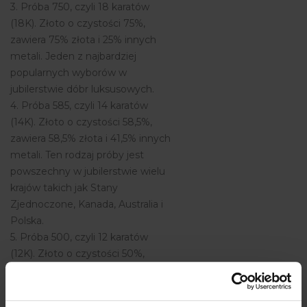
3. Próba 750, czyli 18 karatów
(18K). Złoto o czystości 75%,
zawiera 75% złota i 25% innych
metali. Jeden z najbardziej
popularnych wyborów w
jubilerstwie dóbr luksusowych.
4. Próba 585, czyli 14 karatów
(14K). Złoto o czystości 58,5%,
zawiera 58,5% złota i 41,5% innych
metali. Ten rodzaj próby jest
powszechny w jubilerstwie wielu
krajów takich jak Stany
Zjednoczone, Kanada, Australia i
Polska.
5. Próba 500, czyli 12 karatów
(12K). Złoto o czystości 50%,
zawiera 50% złota i 50% innych
metali.
6. Próba 375, czyli 9 karatów (9K).