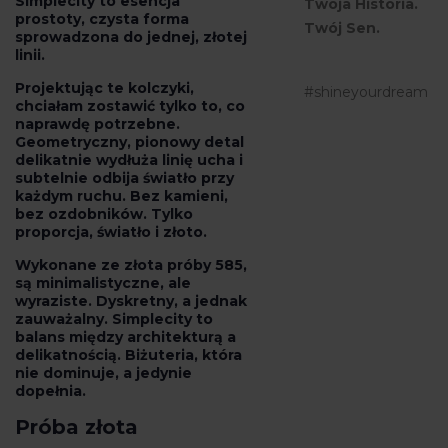
Simplecity to esencja
Twoja Historia.
prostoty, czysta forma
Twój Sen.
sprowadzona do jednej, złotej
linii.
Projektując te kolczyki,
#shineyourdream
chciałam zostawić tylko to, co
naprawdę potrzebne.
Geometryczny, pionowy detal
delikatnie wydłuża linię ucha i
subtelnie odbija światło przy
każdym ruchu. Bez kamieni,
bez ozdobników. Tylko
proporcja, światło i złoto.
Wykonane ze złota próby 585,
są minimalistyczne, ale
wyraziste. Dyskretny, a jednak
zauważalny. Simplecity to
balans między architekturą a
delikatnością. Biżuteria, która
nie dominuje, a jedynie
dopełnia.
Próba złota