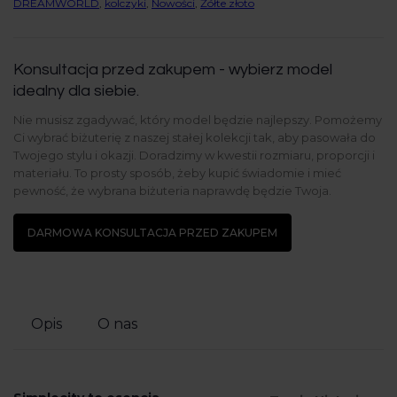
DREAMWORLD
,
kolczyki
,
Nowości
,
Żółte złoto
Konsultacja przed zakupem - wybierz model
idealny dla siebie.
Nie musisz zgadywać, który model będzie najlepszy. Pomożemy
Ci wybrać biżuterię z naszej stałej kolekcji tak, aby pasowała do
Twojego stylu i okazji. Doradzimy w kwestii rozmiaru, proporcji i
materiału. To prosty sposób, żeby kupić świadomie i mieć
pewność, że wybrana biżuteria naprawdę będzie Twoja.
DARMOWA KONSULTACJA PRZED ZAKUPEM
Opis
O nas