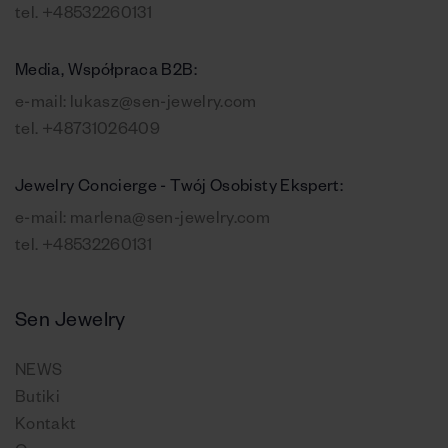
tel.
+48532260131
Media, Współpraca B2B:
e-mail:
lukasz@sen-jewelry.com
tel.
+48731026409
Jewelry Concierge - Twój Osobisty Ekspert:
e-mail:
marlena@sen-jewelry.com
tel.
+48532260131
Sen Jewelry
NEWS
Butiki
Kontakt