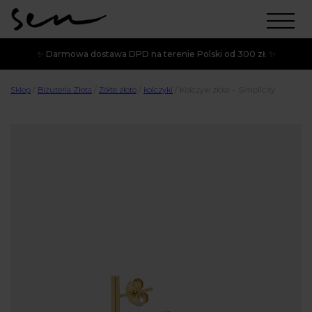
✨ Darmowa dostawa DPD na terenie Polski od 300 zł. ✨
Sklep
/
Biżuteria Złota
/
Żółte złoto
/
kolczyki
/
Kolczyki złote – Simplicity