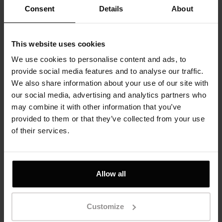
Consent
Details
About
Złoto o czystości 37,5%.
7. Próba 333, czyli 8 karatów (8K).
Złoto o czystości 33,3%.
This website uses cookies
We use cookies to personalise content and ads, to
Różne kraje mogą mieć własne
provide social media features and to analyse our traffic.
standardy prób złota, które mogą
We also share information about your use of our site with
się nieco różnić w zależności od
our social media, advertising and analytics partners who
lokalnych regulacji. Większość
may combine it with other information that you’ve
wyrobów złotniczych jest
provided to them or that they’ve collected from your use
wykonywana z wyższych prób,
of their services.
takich jak 18K, czy 14K, ponieważ
te próby zapewniają zarówno
trwałość, jak i odpowiednia
czystość złota. Zaleca się
Allow all
wybieranie wyrobów jubilerskich o
wyższych próbach ze względu na
Customize
ich wyższa wartość i ich trwałość.
Jednak ostateczny wybór zależy