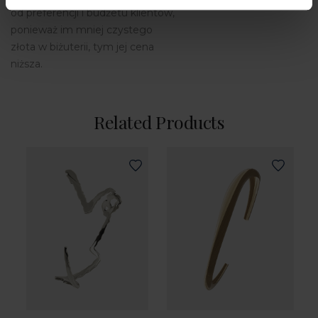
od preferencji i budżetu klientów,
ponieważ im mniej czystego
złota w biżuterii, tym jej cena
niższa.
Related Products