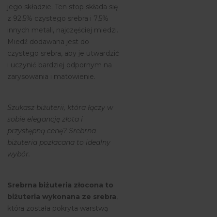
jego składzie. Ten stop składa się
z 92,5% czystego srebra i 7,5%
innych metali, najczęściej miedzi.
Miedź dodawana jest do
czystego srebra, aby je utwardzić
i uczynić bardziej odpornym na
zarysowania i matowienie.
Szukasz biżuterii, która łączy w
sobie elegancję złota i
przystępną cenę? Srebrna
biżuteria pozłacana to idealny
wybór.
Srebrna biżuteria złocona to
biżuteria wykonana ze srebra
,
która została pokryta warstwą