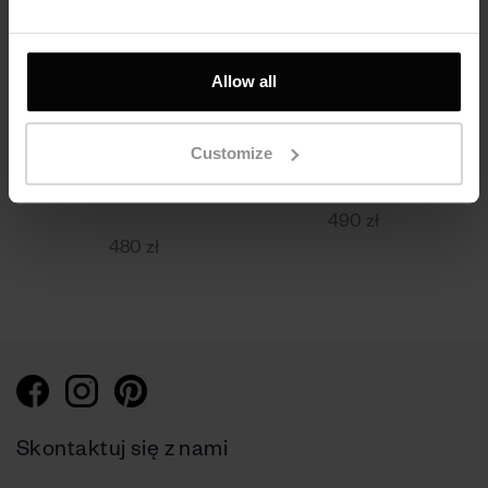
Allow all
Pierścionek Cloud,
Pierścionek Galaxy L,
srebro próby 925,
srebro próby 925
Customize
złocenie złotem
złocenie różowe
żółtym
490 zł
480 zł
Skontaktuj się z nami