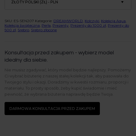
ZŁOTY POLSKI (ZŁ) - PLN
SKU:
ES-SEN207
Kategorie:
DREAMWORLD
,
Kolczyki
,
Kolekcja Aqua
,
Kolekcja świąteczna
,
Perła
,
Prezenty
,
Prezenty do 1000 zł
,
Prezenty do
500 zł
,
Srebro
,
Srebro złocone
Konsultacja przed zakupem - wybierz model
idealny dla siebie.
Nie musisz zgadywać, który model będzie najlepszy. Pomożemy
Ci wybrać biżuterię z naszej stałej kolekcji tak, aby pasowała do
Twojego stylu i okazji. Doradzimy w kwestii rozmiaru, proporcji i
materiału. To prosty sposób, żeby kupić świadomie i mieć
pewność, że wybrana biżuteria naprawdę będzie Twoja.
DARMOWA KONSULTACJA PRZED ZAKUPEM