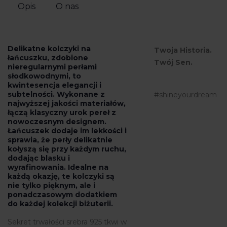
Opis
O nas
Delikatne kolczyki na
Twoja Historia.
łańcuszku, zdobione
Twój Sen.
nieregularnymi perłami
słodkowodnymi, to
kwintesencja elegancji i
subtelności. Wykonane z
#shineyourdream
najwyższej jakości materiałów,
łączą klasyczny urok pereł z
nowoczesnym designem.
Łańcuszek dodaje im lekkości i
sprawia, że perły delikatnie
kołyszą się przy każdym ruchu,
dodając blasku i
wyrafinowania. Idealne na
każdą okazję, te kolczyki są
nie tylko pięknym, ale i
ponadczasowym dodatkiem
do każdej kolekcji biżuterii.
Sekret trwałości srebra 925 tkwi w