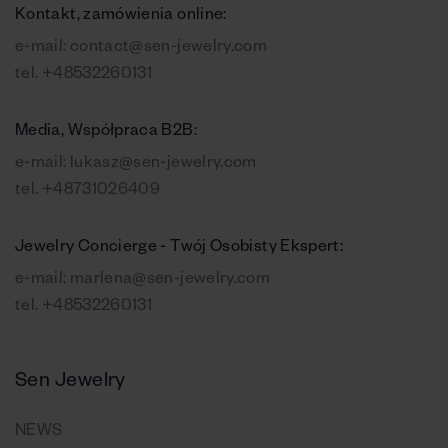
Kontakt, zamówienia online:
e-mail:
contact@sen-jewelry.com
tel.
+48532260131
Media, Współpraca B2B:
e-mail:
lukasz@sen-jewelry.com
tel.
+48731026409
Jewelry Concierge - Twój Osobisty Ekspert:
e-mail:
marlena@sen-jewelry.com
tel.
+48532260131
Sen Jewelry
NEWS