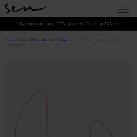
✨ Darmowa dostawa DPD na terenie Polski od 300 zł. ✨
Sklep
/
Srebro
/
Srebro złocone
/
Kolczyki
/
Kolczyki srebrne, złocone, perły –
Short Aqua