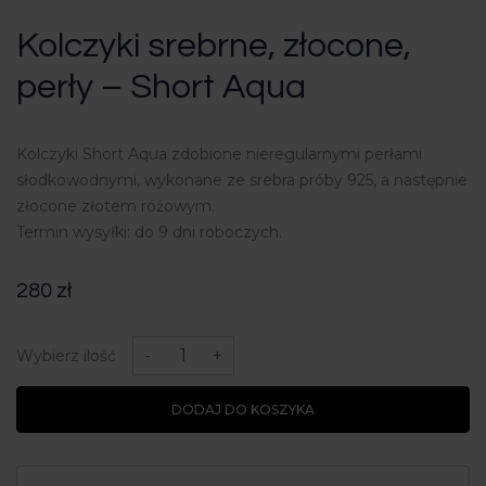
Kolczyki srebrne, złocone,
perły – Short Aqua
Kolczyki Short Aqua zdobione nieregularnymi perłami
słodkowodnymi, wykonane ze srebra próby 925, a następnie
złocone złotem różowym.
Termin wysyłki: do 9 dni roboczych.
280
zł
ilość
Kolczyki
-
+
Wybierz ilość
srebrne,
złocone,
perły
DODAJ DO KOSZYKA
-
Short
Aqua