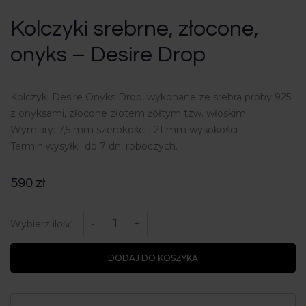
Kolczyki srebrne, złocone,
onyks – Desire Drop
Kolczyki Desire Onyks Drop, wykonane ze srebra próby 925
z onyksami, złocone złotem żółtym tzw. włoskim.
Wymiary: 7,5 mm szerokości i 21 mm wysokości
Termin wysyłki: do 7 dni roboczych.
590
zł
ilość
Kolczyki
-
+
Wybierz ilość
srebrne,
złocone,
onyks
DODAJ DO KOSZYKA
-
Desire
Drop