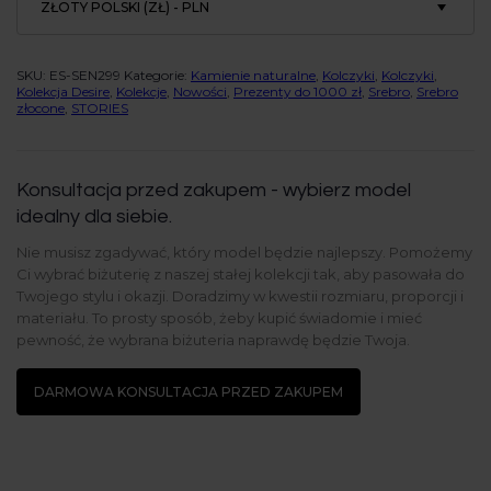
ZŁOTY POLSKI (ZŁ) - PLN
SKU:
ES-SEN299
Kategorie:
Kamienie naturalne
,
Kolczyki
,
Kolczyki
,
Kolekcja Desire
,
Kolekcje
,
Nowości
,
Prezenty do 1000 zł
,
Srebro
,
Srebro
złocone
,
STORIES
Konsultacja przed zakupem - wybierz model
idealny dla siebie.
Nie musisz zgadywać, który model będzie najlepszy. Pomożemy
Ci wybrać biżuterię z naszej stałej kolekcji tak, aby pasowała do
Twojego stylu i okazji. Doradzimy w kwestii rozmiaru, proporcji i
materiału. To prosty sposób, żeby kupić świadomie i mieć
pewność, że wybrana biżuteria naprawdę będzie Twoja.
DARMOWA KONSULTACJA PRZED ZAKUPEM