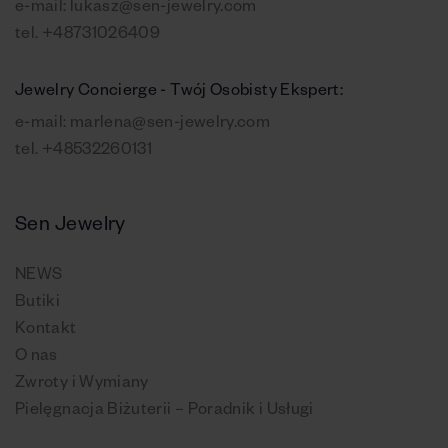
e-mail:
lukasz@sen-jewelry.com
tel.
+48731026409
Jewelry Concierge - Twój Osobisty Ekspert:
e-mail:
marlena@sen-jewelry.com
tel.
+48532260131
Sen Jewelry
NEWS
Butiki
Kontakt
O nas
Zwroty i Wymiany
Pielęgnacja Biżuterii – Poradnik i Usługi