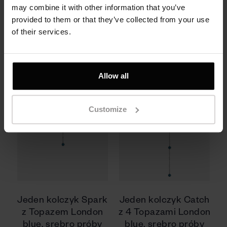
próby 925
may combine it with other information that you’ve
520 zł
provided to them or that they’ve collected from your use
1070 zł
of their services.
Allow all
Customize
Jeden kolczyk Spark
Jeden kolczyk Catch
z Topazem London
z 4 Topazami London
blue, srebro próby
blue, srebro próby