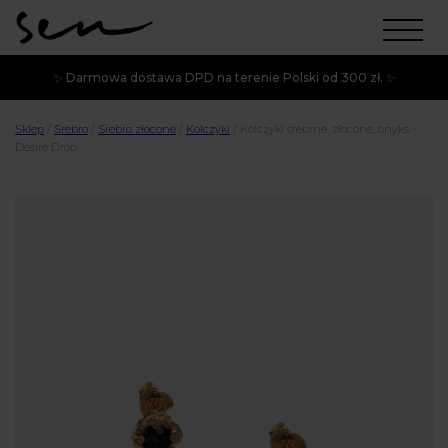
✨ Darmowa dostawa DPD na terenie Polski od 300 zł. ✨
Sklep
/
Srebro
/
Srebro złocone
/
Kolczyki
/
Kolczyki srebrne, złocone, onyks –
Desire Drop