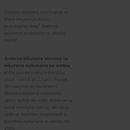
Szukasz biżuterii, która łączy w
sobie elegancję złota i
przystępną cenę? Srebrna
biżuteria pozłacana to idealny
wybór.
Srebrna biżuteria złocona to
biżuteria wykonana ze srebra
,
która została pokryta warstwą
złota - od 0,5 do 2,5 μm. Proces
ten nazywa się złoceniem.
Złocona biżuteria srebrna to
dobry wybór dla osób, które cenią
sobie estetykę i jakość, ale chcą
uniknąć kosztów związanych z
biżuterią wykonaną w całości ze
złota.