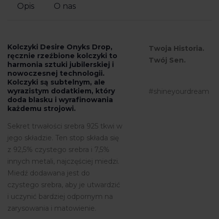
Opis
O nas
Kolczyki Desire Onyks Drop,
Twoja Historia.
ręcznie rzeźbione kolczyki to
Twój Sen.
harmonia sztuki jubilerskiej i
nowoczesnej technologii.
Kolczyki są subtelnym, ale
wyrazistym dodatkiem, który
#shineyourdream
doda blasku i wyrafinowania
każdemu strojowi.
Sekret trwałości srebra 925 tkwi w
jego składzie. Ten stop składa się
z 92,5% czystego srebra i 7,5%
innych metali, najczęściej miedzi.
Miedź dodawana jest do
czystego srebra, aby je utwardzić
i uczynić bardziej odpornym na
zarysowania i matowienie.