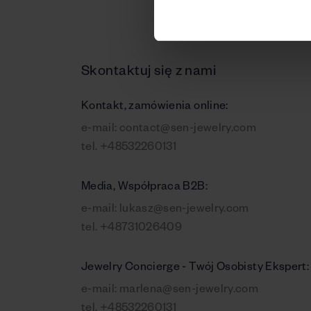
Skontaktuj się z nami
Kontakt, zamówienia online:
e-mail:
contact@sen-jewelry.com
tel.
+48532260131
Media, Współpraca B2B:
e-mail:
lukasz@sen-jewelry.com
tel.
+48731026409
Jewelry Concierge - Twój Osobisty Ekspert:
e-mail:
marlena@sen-jewelry.com
tel.
+48532260131