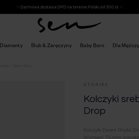
✨ Darmowa dostawa DPD na terenie Polski od 300 zł. ✨
Diamenty
Ślub & Zaręczyny
Baby Born
Dla Mężcz
 onyks – Desire Drop
STORIES
Kolczyki sre
Drop
Kolczyki Desire Onyks Dr
Wymiary: 7,5 mm szeroko