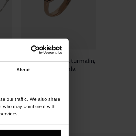
 3
Pierścionek złoty, turmalin,
bro
czarna perła
About
4700 zł
se our traffic. We also share
ers who may combine it with
 services.