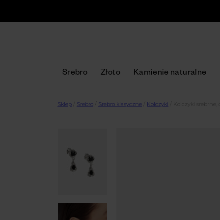
Srebro
Złoto
Kamienie naturalne
Sklep
/
Srebro
/
Srebro klasyczne
/
Kolczyki
/
Kolczyki srebrne,