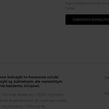
kupić świadomie i mieć pew
Twoja.
DARMOWA KONSULTAC
one kolczyki to harmonia sztuki
Tw
czyki są subtelnym, ale wyrazistym
nia każdemu strojowi.
#s
. Ten stop składa się z 92,5% czystego
. Miedź dodawana jest do czystego srebra,
a zarysowania i matowienie.