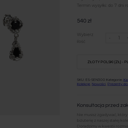
Termin wysyłki: do 7 dni 
540
zł
ilość
Wybierz
Kolczyki
-
srebrne,
ilość
onyks
-
Desire
Drop
ZŁOTY POLSKI (ZŁ) - P
SKU:
ES-SEN300
Kategorie:
Ka
Kolekcje
,
Nowości
,
Prezenty do
Konsultacja przed zak
Nie musisz zgadywać, któr
biżuterię z naszej stałej kol
Doradzimy w kwestii rozmiar