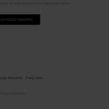
ność, że wybrana biżuteria naprawdę będzie
JA PRZED ZAKUPEM
oja Historia. Twój Sen.
hineyourdream