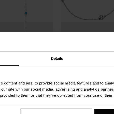
den kolczyk Catch z 4
Bransoletka Catch z
opazami Swiss blue,
białymi topazami, sre
Details
srebro próby 925
próby 925
670 zł
520 zł
e content and ads, to provide social media features and to analy
 our site with our social media, advertising and analytics partn
 provided to them or that they’ve collected from your use of their