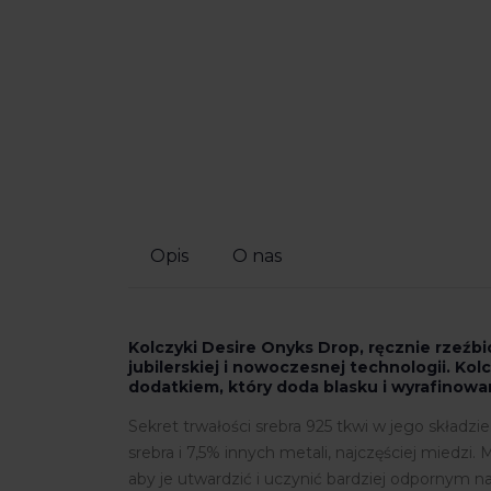
Opis
O nas
Kolczyki Desire Onyks Drop, ręcznie rzeźbi
jubilerskiej i nowoczesnej technologii. Kol
dodatkiem, który doda blasku i wyrafinowa
Sekret trwałości srebra 925 tkwi w jego składzie
srebra i 7,5% innych metali, najczęściej miedzi
aby je utwardzić i uczynić bardziej odpornym n