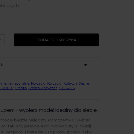
roboczych.
+
DODAJ DO KOSZYKA
LN
mienie naturalne
,
Kolczyki
,
Kolczyki
,
Kolekcja Desire
,
 1000 zł
,
Srebro
,
Srebro klasyczne
,
STORIES
upem - wybierz model idealny dla siebie.
y model będzie najlepszy. Pomożemy Ci wybrać
ekcji tak, aby pasowała do Twojego stylu i okazji.
u, proporcji i materiału. To prosty sposób, żeby