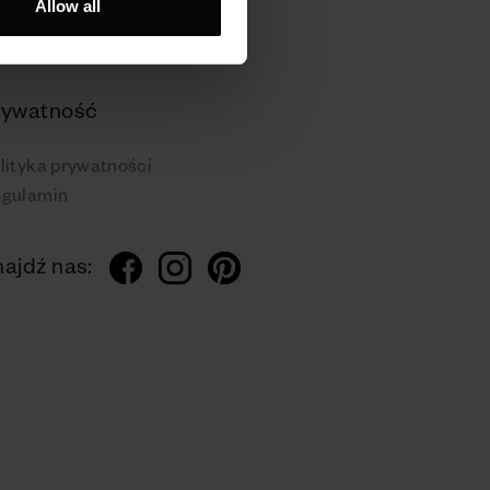
Allow all
rywatność
lityka prywatności
gulamin
ajdź nas: