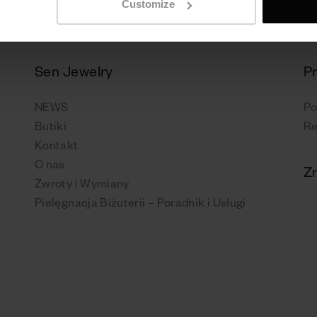
Customize
Sen Jewelry
P
NEWS
Po
Butiki
Re
Kontakt
O nas
Zn
Zwroty i Wymiany
Pielęgnacja Biżuterii – Poradnik i Usługi