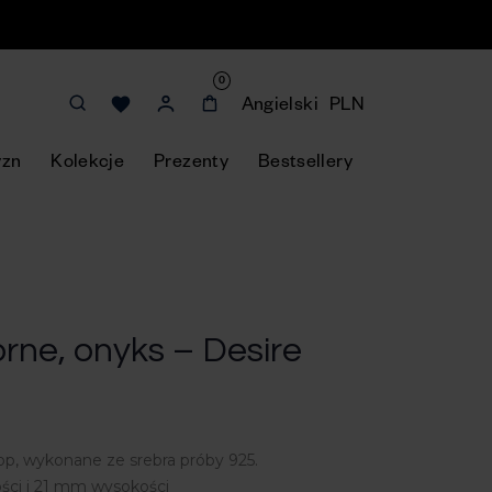
0
Angielski
PLN
yzn
Kolekcje
Prezenty
Bestsellery
brne, onyks – Desire
op, wykonane ze srebra próby 925.
ści i 21 mm wysokości