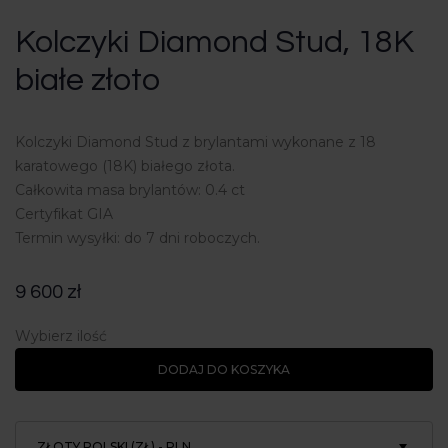
Kolczyki Diamond Stud, 18K
białe złoto
Kolczyki Diamond Stud z brylantami wykonane z 18
karatowego (18K) białego złota.
Całkowita masa brylantów: 0.4 ct
Certyfikat GIA
Termin wysyłki: do 7 dni roboczych.
9 600
zł
Wybierz ilość
DODAJ DO KOSZYKA
ZŁOTY POLSKI (ZŁ) - PLN