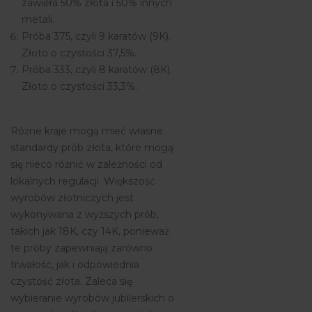
zawiera 50% złota i 50% innych
metali.
Próba 375, czyli 9 karatów (9K).
Złoto o czystości 37,5%.
Próba 333, czyli 8 karatów (8K).
Złoto o czystości 33,3%.
Różne kraje mogą mieć własne
standardy prób złota, które mogą
się nieco różnić w zależności od
lokalnych regulacji. Większość
wyrobów złotniczych jest
wykonywana z wyższych prób,
takich jak 18K, czy 14K, ponieważ
te próby zapewniają zarówno
trwałość, jak i odpowiednia
czystość złota. Zaleca się
wybieranie wyrobów jubilerskich o