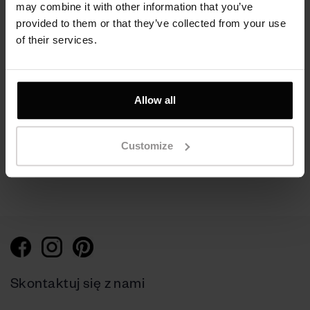
may combine it with other information that you’ve
provided to them or that they’ve collected from your use
of their services.
Pierścionek Toi et Moi
Bransoletka Rangy
Cytryn i Oliwin 14K
Galaxy, 14K różowe
żółte złoto
złoto z
Allow all
wykończeniem
matowym
4700 zł
Customize
18900 zł
Skontaktuj się z nami