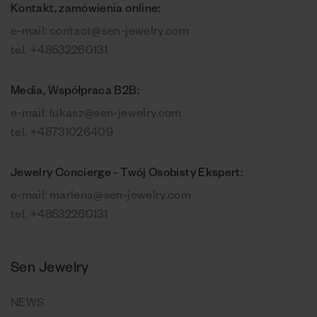
Kontakt, zamówienia online:
e-mail:
contact@sen-jewelry.com
tel.
+48532260131
Media, Współpraca B2B:
e-mail:
lukasz@sen-jewelry.com
tel.
+48731026409
Jewelry Concierge - Twój Osobisty Ekspert:
e-mail:
marlena@sen-jewelry.com
tel.
+48532260131
Sen Jewelry
NEWS