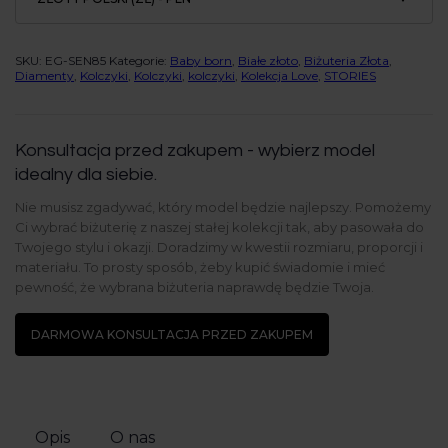
SKU:
EG-SEN85
Kategorie:
Baby born
,
Białe złoto
,
Biżuteria Złota
,
Diamenty
,
Kolczyki
,
Kolczyki
,
kolczyki
,
Kolekcja Love
,
STORIES
Konsultacja przed zakupem - wybierz model
idealny dla siebie.
Nie musisz zgadywać, który model będzie najlepszy. Pomożemy
Ci wybrać biżuterię z naszej stałej kolekcji tak, aby pasowała do
Twojego stylu i okazji. Doradzimy w kwestii rozmiaru, proporcji i
materiału. To prosty sposób, żeby kupić świadomie i mieć
pewność, że wybrana biżuteria naprawdę będzie Twoja.
DARMOWA KONSULTACJA PRZED ZAKUPEM
Opis
O nas