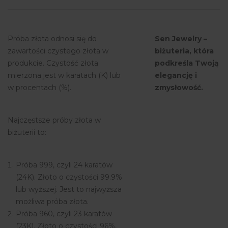
Próba złota odnosi się do
Sen Jewelry –
zawartości czystego złota w
biżuteria, która
produkcie. Czystość złota
podkreśla Twoją
mierzona jest w karatach (K) lub
elegancję i
w procentach (%).
zmysłowość.
Najczęstsze próby złota w
biżuterii to:
Próba 999, czyli 24 karatów
(24K). Złoto o czystości 99.9%
lub wyższej. Jest to najwyższa
możliwa próba złota.
Próba 960, czyli 23 karatów
(23K). Złoto o czystości 96%,