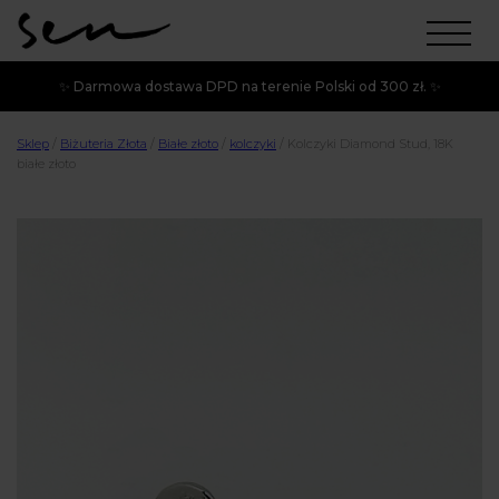
✨ Darmowa dostawa DPD na terenie Polski od 300 zł. ✨
Sklep
/
Biżuteria Złota
/
Białe złoto
/
kolczyki
/
Kolczyki Diamond Stud, 18K
białe złoto