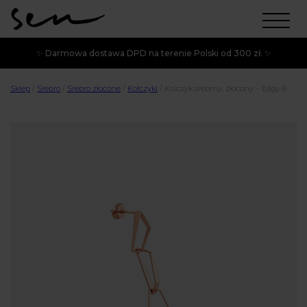
✨ Darmowa dostawa DPD na terenie Polski od 300 zł. ✨
Sklep
/
Srebro
/
Srebro złocone
/
Kolczyki
/
Kolczyk srebrny, złocony – Edgy 6