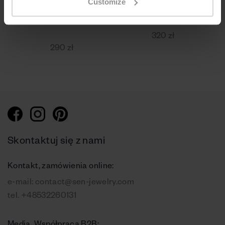
Customize
srebro próby 925
srebro próby 925
matowe
320 zł
290 zł
Skontaktuj się z nami
Kontakt, zamówienia online:
e-mail:
contact@sen-jewelry.com
tel.
+48532260131