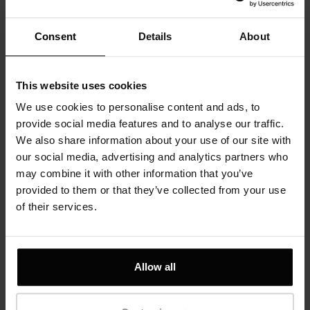
Pierścionek Galaxy L,
Kolczyki srebrne,
srebro próby 925
ruten - Trig
złocenie różowe
Consent
Details
About
530 zł
490 zł
This website uses cookies
We use cookies to personalise content and ads, to
provide social media features and to analyse our traffic.
We also share information about your use of our site with
our social media, advertising and analytics partners who
may combine it with other information that you’ve
provided to them or that they’ve collected from your use
of their services.
Allow all
Nausznica Galaxy,
Kolczyki Cross,