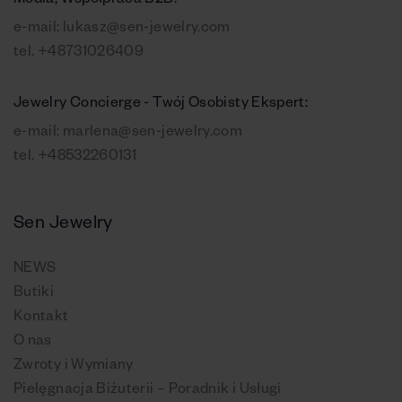
Media, Współpraca B2B:
e-mail:
lukasz@sen-jewelry.com
tel.
+48731026409
Jewelry Concierge - Twój Osobisty Ekspert:
e-mail:
marlena@sen-jewelry.com
tel.
+48532260131
Sen Jewelry
NEWS
Butiki
Kontakt
O nas
Zwroty i Wymiany
Pielęgnacja Biżuterii – Poradnik i Usługi