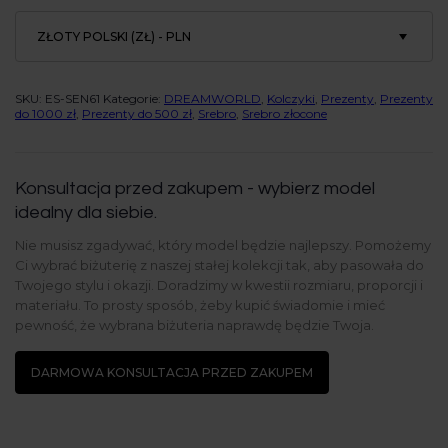
ZŁOTY POLSKI (ZŁ) - PLN
SKU:
ES-SEN61
Kategorie:
DREAMWORLD
,
Kolczyki
,
Prezenty
,
Prezenty
do 1000 zł
,
Prezenty do 500 zł
,
Srebro
,
Srebro złocone
Konsultacja przed zakupem - wybierz model
idealny dla siebie.
Nie musisz zgadywać, który model będzie najlepszy. Pomożemy
Ci wybrać biżuterię z naszej stałej kolekcji tak, aby pasowała do
Twojego stylu i okazji. Doradzimy w kwestii rozmiaru, proporcji i
materiału. To prosty sposób, żeby kupić świadomie i mieć
pewność, że wybrana biżuteria naprawdę będzie Twoja.
DARMOWA KONSULTACJA PRZED ZAKUPEM