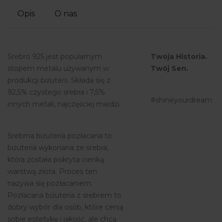
Opis
O nas
Srebro 925 jest popularnym
Twoja Historia.
stopem metalu używanym w
Twój Sen.
produkcji biżuterii. Składa się z
92,5% czystego srebra i 7,5%
#shineyourdream
innych metali, najczęściej miedzi.
Srebrna biżuteria pozłacana to
biżuteria wykonana ze srebra,
która została pokryta cienką
warstwą złota. Proces ten
nazywa się pozłacaniem.
Pozłacana biżuteria z srebrem to
dobry wybór dla osób, które cenią
sobie estetykę i jakość, ale chcą