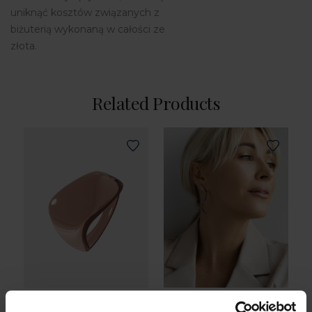
uniknąć kosztów związanych z
biżuterią wykonaną w całości ze
złota.
Related Products