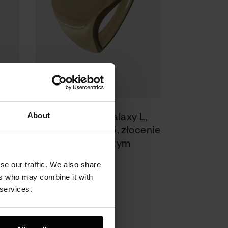
About
ebro
Pierścionek Galaxy L,
łotem
srebro próby 925, złocenie
złotem żółtym
se our traffic. We also share
490 zł
ers who may combine it with
 services.