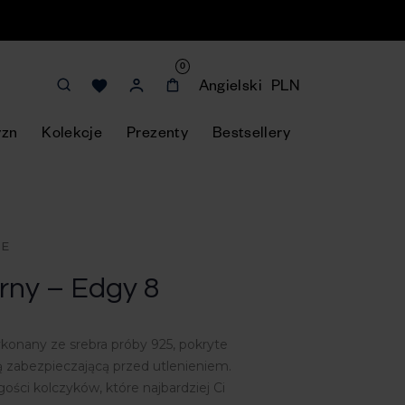
0
Angielski
PLN
yzn
Kolekcje
Prezenty
Bestsellery
NE
rny – Edgy 8
onany ze srebra próby 925, pokryte
 zabezpieczającą przed utlenieniem.
gości kolczyków, które najbardziej Ci