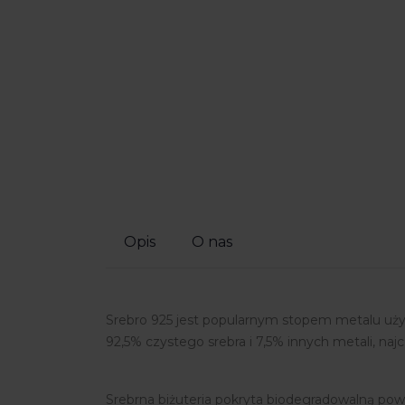
Opis
O nas
Srebro 925 jest popularnym stopem metalu używ
92,5% czystego srebra i 7,5% innych metali, najc
Srebrna biżuteria pokryta biodegradowalną pow