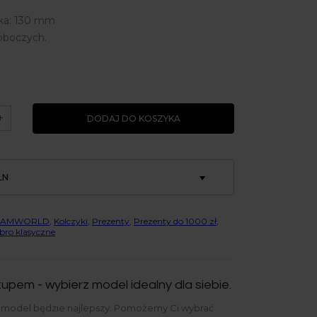
yka: 130 mm
roboczych.
+
DODAJ DO KOSZYKA
LN
EAMWORLD
,
Kolczyki
,
Prezenty
,
Prezenty do 1000 zł
,
bro klasyczne
upem - wybierz model idealny dla siebie.
y model będzie najlepszy. Pomożemy Ci wybrać