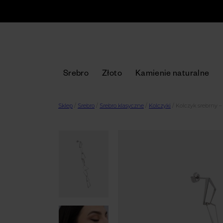
Srebro
Złoto
Kamienie naturalne
Sklep
/
Srebro
/
Srebro klasyczne
/
Kolczyki
/
Kolczyk srebrny –