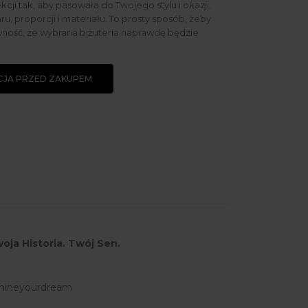
ekcji tak, aby pasowała do Twojego stylu i okazji.
u, proporcji i materiału. To prosty sposób, żeby
ność, że wybrana biżuteria naprawdę będzie
JA PRZED ZAKUPEM
oja Historia. Twój Sen.
hineyourdream