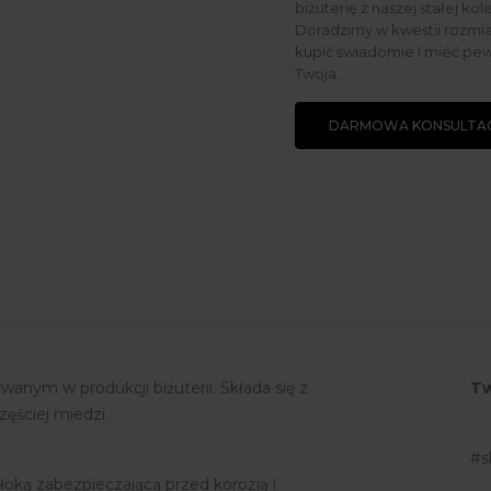
biżuterię z naszej stałej kol
Doradzimy w kwestii rozmiar
kupić świadomie i mieć pew
Twoja.
DARMOWA KONSULTAC
anym w produkcji biżuterii. Składa się z
Tw
zęściej miedzi.
#s
łoką zabezpieczającą przed korozją i