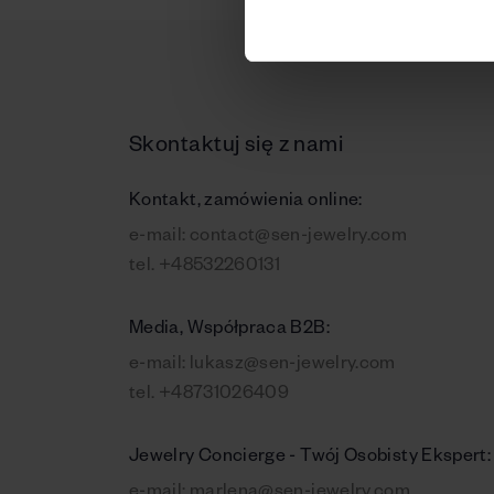
Skontaktuj się z nami
Kontakt, zamówienia online:
e-mail:
contact@sen-jewelry.com
tel.
+48532260131
Media, Współpraca B2B:
e-mail:
lukasz@sen-jewelry.com
tel.
+48731026409
Jewelry Concierge - Twój Osobisty Ekspert: