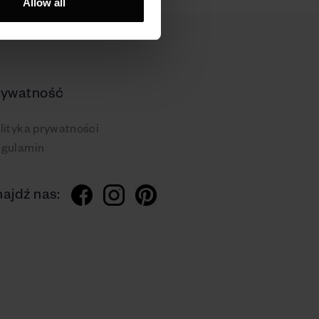
Allow all
rywatność
lityka prywatności
gulamin
ajdź nas: