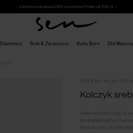
✨ Darmowa dostawa DPD na terenie Polski od 300 zł. ✨
Diamenty
Ślub & Zaręczyny
Baby Born
Dla Mężcz
 Edgy 8
SREBRO KLASYCZ
Kolczyk sreb
Jeden Kolczyk Edgy 8 wyk
biodegradowalną powłoką
Mieszaj i łącz ze sobą dłu