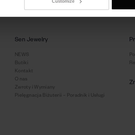
Customize
Sen Jewelry
P
NEWS
Po
Butiki
Re
Kontakt
O nas
Zn
Zwroty i Wymiany
Pielęgnacja Biżuterii – Poradnik i Usługi