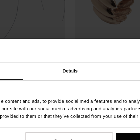
Details
olczyki Cross, srebro
Pierścionek Cloud, sr
próby 925
próby 925, złocenie z
różowym
320 zł
e content and ads, to provide social media features and to analy
480 zł
 our site with our social media, advertising and analytics partn
 provided to them or that they’ve collected from your use of their