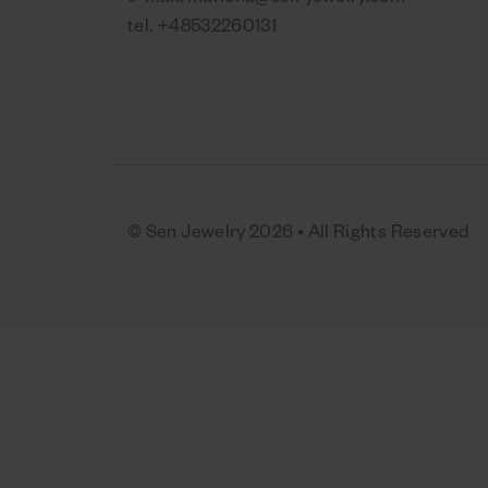
e-mail:
marlena@sen-jewelry.com
tel.
+48532260131
© Sen Jewelry 2026 • All Rights Reserved