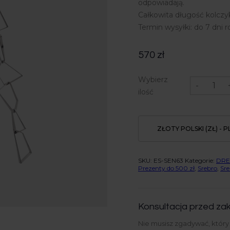
odpowiadają.
Całkowita długość kolcz
Termin wysyłki: do 7 dni 
570
zł
ilość
Wybierz
Kolczyk
-
srebrny
ilość
-
Edgy
8
ZŁOTY POLSKI (ZŁ) - P
SKU:
ES-SEN63
Kategorie:
DR
Prezenty do 500 zł
,
Srebro
,
Sre
Konsultacja przed zak
Nie musisz zgadywać, któr