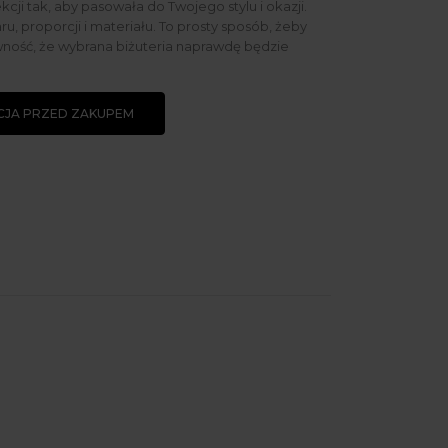
ekcji tak, aby pasowała do Twojego stylu i okazji.
u, proporcji i materiału. To prosty sposób, żeby
ność, że wybrana biżuteria naprawdę będzie
JA PRZED ZAKUPEM