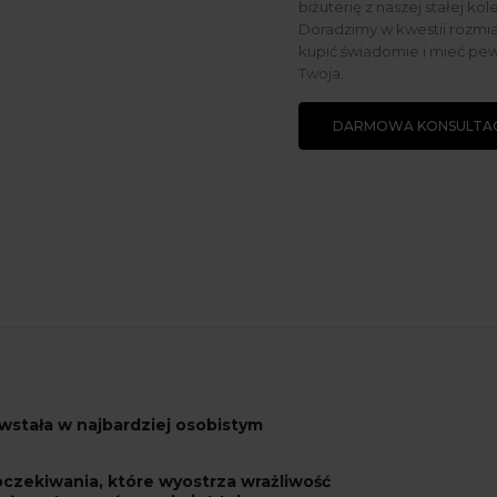
biżuterię z naszej stałej kol
Doradzimy w kwestii rozmiar
kupić świadomie i mieć pew
Twoja.
DARMOWA KONSULTAC
stała w najbardziej osobistym
oczekiwania, które wyostrza wrażliwość