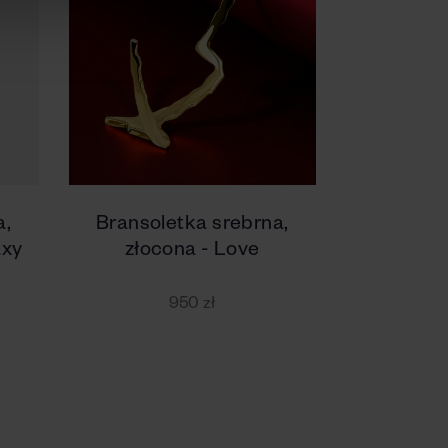
a,
Bransoletka srebrna,
axy
złocona - Love
950 zł