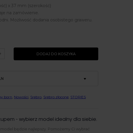
ść) x 37 mm (szerokość)
je na zamówienie.
odni. Możliwość dodania osobistego graweru.
+
DODAJ DO KOSZYKA
LN
y born
,
Nowości
,
Srebro
,
Srebro złocone
,
STORIES
upem - wybierz model idealny dla siebie.
y model będzie najlepszy. Pomożemy Ci wybrać