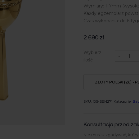
Wymiary: 117mm (wysoko
Każdy egzemplarz powsta
Czas wykonania: do 6 tyg
2 690
zł
ilość
Wybierz
Grzechotka
-
srebrna,
ilość
złocona
-
My
Baby
ZŁOTY POLSKI (ZŁ) - P
SKU:
GS-SEN271
Kategorie:
Bab
Konsultacja przed zak
Nie musisz zgadywać, któr