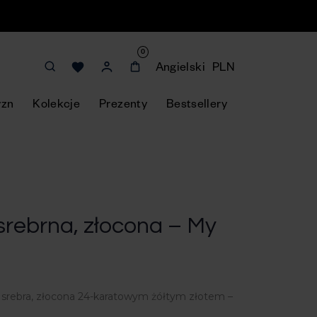
0
Angielski
PLN
yzn
Kolekcje
Prezenty
Bestsellery
srebrna, złocona – My
srebra, złocona 24-karatowym żółtym złotem –