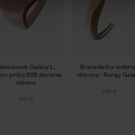
ierścionek Galaxy L,
Bransoletka srebrn
bro próby 925 złocenie
złocona - Rangy Gal
różowe
980 zł
490 zł