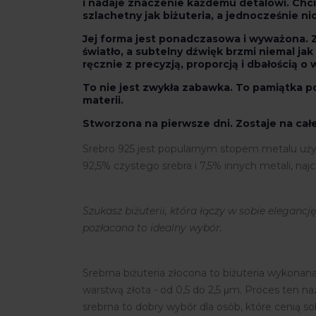
i nadaje znaczenie każdemu detalowi. Chc
szlachetny jak biżuteria, a jednocześnie ni
Jej forma jest ponadczasowa i wyważona. 
światło, a subtelny dźwięk brzmi niemal ja
ręcznie z precyzją, proporcją i dbałością o
To nie jest zwykła zabawka. To pamiątka po
materii.
Stworzona na pierwsze dni. Zostaje na całe
Srebro 925 jest popularnym stopem metalu używ
92,5% czystego srebra i 7,5% innych metali, najc
Szukasz biżuterii, która łączy w sobie elegancj
pozłacana to idealny wybór.
Srebrna biżuteria złocona to biżuteria wykonana
warstwą złota - od 0,5 do 2,5 μm. Proces ten na
srebrna to dobry wybór dla osób, które cenią sob