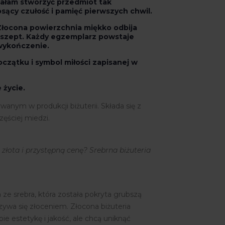
iałam stworzyć przedmiot tak
osący czułość i pamięć pierwszych chwil.
Złocona powierzchnia miękko odbija
k szept. Każdy egzemplarz powstaje
 wykończenie.
czątku i symbol miłości zapisanej w
 życie.
anym w produkcji biżuterii. Składa się z
zęściej miedzi.
ę złota i przystępną cenę? Srebrna biżuteria
 ze srebra, która została pokryta grubszą
zywa się złoceniem. Złocona biżuteria
ie estetykę i jakość, ale chcą uniknąć