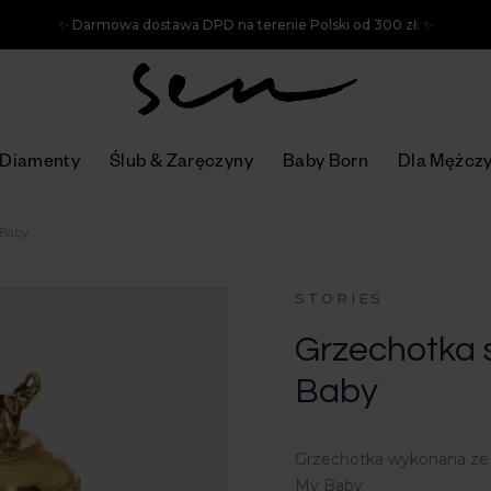
✨ Darmowa dostawa DPD na terenie Polski od 300 zł. ✨
Diamenty
Ślub & Zaręczyny
Baby Born
Dla Mężcz
 Baby
STORIES
Grzechotka 
Baby
Grzechotka wykonana ze 
My Baby