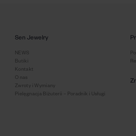
Sen Jewelry
P
NEWS
Po
Butiki
Re
Kontakt
O nas
Zn
Zwroty i Wymiany
Pielęgnacja Biżuterii – Poradnik i Usługi