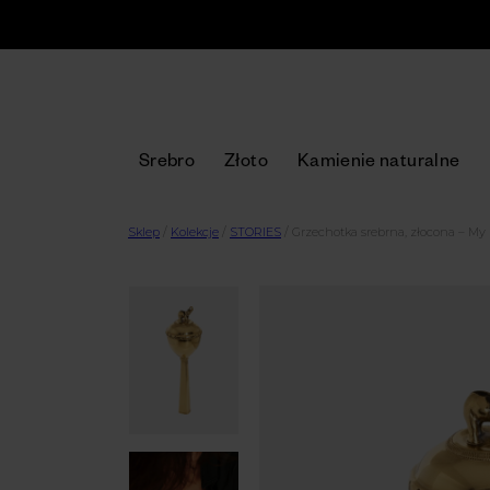
Srebro
Złoto
Kamienie naturalne
Sklep
/
Kolekcje
/
STORIES
/
Grzechotka srebrna, złocona – My