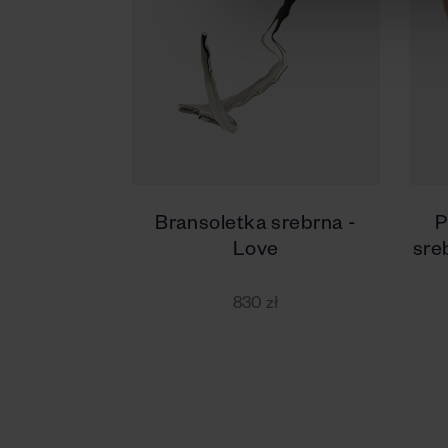
Bransoletka srebrna -
P
Love
sre
830 zł