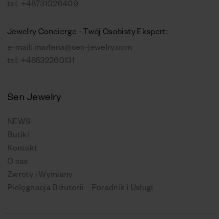
tel.
+48731026409
Jewelry Concierge - Twój Osobisty Ekspert:
e-mail:
marlena@sen-jewelry.com
tel.
+48532260131
Sen Jewelry
NEWS
Butiki
Kontakt
O nas
Zwroty i Wymiany
Pielęgnacja Biżuterii – Poradnik i Usługi