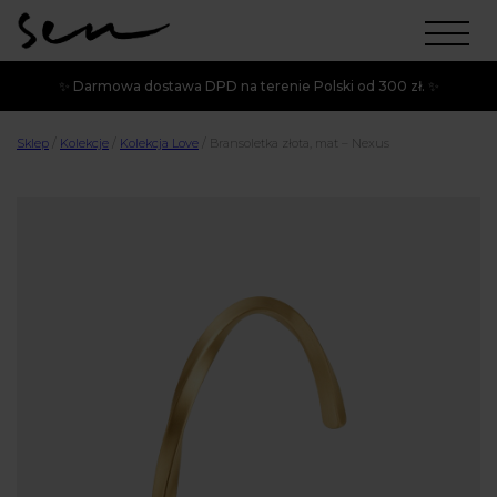
✨ Darmowa dostawa DPD na terenie Polski od 300 zł. ✨
Sklep
/
Kolekcje
/
Kolekcja Love
/
Bransoletka złota, mat – Nexus