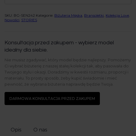
SKU:
BG-SEN242
Kategorie:
Biżuteria Męska
,
Bransoletki
,
Kolekcja Love
,
Nowości
,
STORIES
Konsultacja przed zakupem - wybierz model
idealny dla siebie.
Nie musisz zgadywać, który model będzie najlepszy. Pomożemy
Ci wybrać biżuterię z naszej stałej kolekcji tak, aby pasowała do
Twojego stylu i okazji. Doradzimy w kwestii rozmiaru, proporcji i
materiału. To prosty sposób, żeby kupić świadomie i mieć
pewność, że wybrana biżuteria naprawdę będzie Twoja.
DARMOWA KONSULTACJA PRZED ZAKUPEM
Opis
O nas