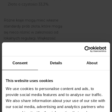
Złoto o czystości 33,3%.
Różne kraje mogą mieć własne
standardy prób złota, które mogą
się nieco różnić w zależności od
lokalnych regulacji. Większość
wyrobów złotniczych jest
wykonywana z wyższych prób,
takich jak 18K, czy 14K, ponieważ
te próby zapewniają zarówno
Consent
Details
About
trwałość, jak i odpowiednia
czystość złota. Zaleca się
wybieranie wyrobów jubilerskich o
This website uses cookies
wyższych próbach ze względu na
We use cookies to personalise content and ads, to
ich wyższa wartość i ich trwałość.
provide social media features and to analyse our traffic.
Jednak ostateczny wybór zależy
We also share information about your use of our site with
od preferencji i budżetu klientów,
our social media, advertising and analytics partners who
ponieważ im mniej czystego